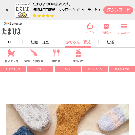
×
内祝い
SHOP
メニュー
TOP
妊娠・出産
赤ちゃん・育児
妊活
育児グッズ
病気・予防接種
離乳食
優待パス
ひよこクラブ
アプリ
SNS
キャンペーン
写真スタジオ