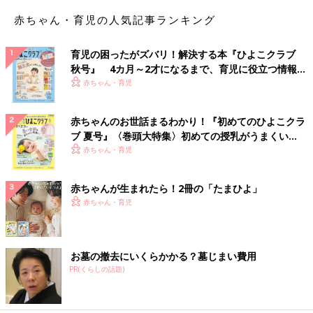
赤ちゃん・育児の人気記事ランキング
育児の困ったがズバリ！解決する本『ひよこクラブ
秋号』 4カ月～2才になるまで、育児に役立つ情報が
いっぱい！
赤ちゃん・育児
赤ちゃんのお世話まるわかり！『初めてのひよこクラ
ブ 夏号』〈巻頭大特集〉初めての授乳がうまくい
く！ おっぱい・ミルクの基本と夏のトラブル 解決テ
赤ちゃん・育児
ク
赤ちゃんが生まれたら！2冊の「たまひよ」
赤ちゃん・育児
お墓の撤去にいくらかかる？墓じまい費用
PR(くらしの話題)