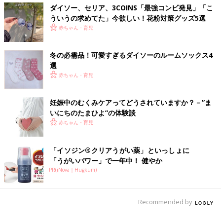
ダイソー、セリア、3COINS「最強コンビ発見」「こ
ういうの求めてた」今欲しい！花粉対策グッズ5選
赤ちゃん・育児
冬の必需品！可愛すぎるダイソーのルームソックス4
選
赤ちゃん・育児
妊娠中のむくみケアってどうされていますか？－”ま
いにちのたまひよ”の体験談
赤ちゃん・育児
「イソジン®クリアうがい薬」といっしょに
「うがいパワー」で一年中！ 健やか
PR(iNova｜Hugkum)
Recommended by