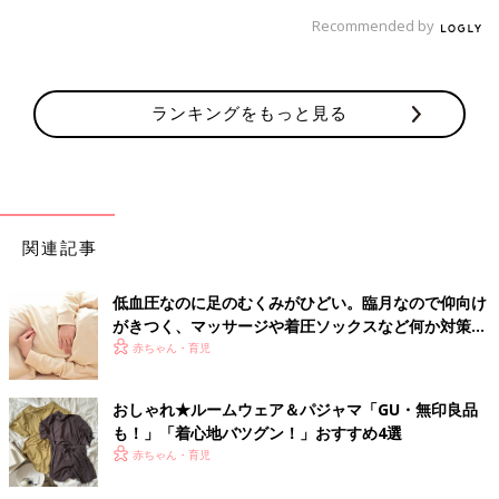
Recommended by
ランキングをもっと見る
関連記事
低血圧なのに足のむくみがひどい。臨月なので仰向け
がきつく、マッサージや着圧ソックスなど何か対策さ
れている方いますか？－”まいにちのたまひよ”の体験
赤ちゃん・育児
談
おしゃれ★ルームウェア＆パジャマ「GU・無印良品
も！」「着心地バツグン！」おすすめ4選
赤ちゃん・育児