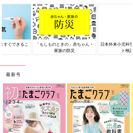
日本外来小児科学会リーフレッ
六星占術 細木かおりさんの人生
ト検討会
相談
最新号