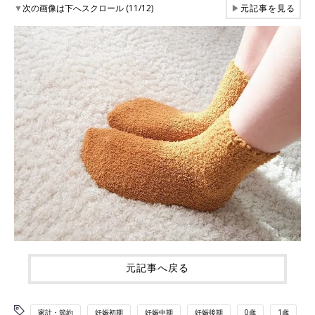
▼
次の画像は下へスクロール (11/12)
▶
元記事を見る
元記事へ戻る
家計・節約
妊娠初期
妊娠中期
妊娠後期
0歳
1歳