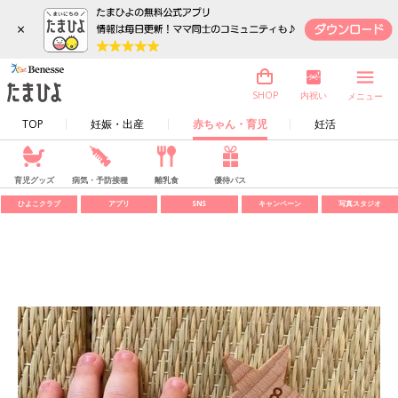
×
内祝い
SHOP
メニュー
TOP
妊娠・出産
赤ちゃん・育児
妊活
育児グッズ
病気・予防接種
離乳食
優待パス
ひよこクラブ
アプリ
SNS
キャンペーン
写真スタジオ