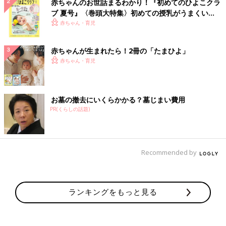
赤ちゃんのお世話まるわかり！『初めてのひよこクラ
ブ 夏号』〈巻頭大特集〉初めての授乳がうまくい
く！ おっぱい・ミルクの基本と夏のトラブル 解決テ
赤ちゃん・育児
ク
赤ちゃんが生まれたら！2冊の「たまひよ」
赤ちゃん・育児
お墓の撤去にいくらかかる？墓じまい費用
PR(くらしの話題)
Recommended by
ランキングをもっと見る