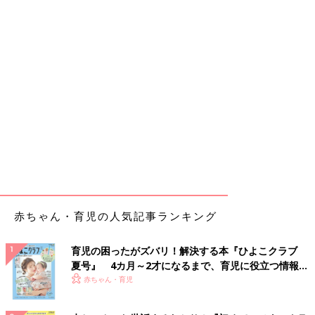
赤ちゃん・育児の人気記事ランキング
育児の困ったがズバリ！解決する本『ひよこクラブ
夏号』 4カ月～2才になるまで、育児に役立つ情報が
いっぱい！
赤ちゃん・育児