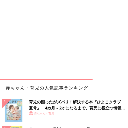
赤ちゃん・育児の人気記事ランキング
育児の困ったがズバリ！解決する本『ひよこクラブ
夏号』 4カ月～2才になるまで、育児に役立つ情報が
いっぱい！
赤ちゃん・育児