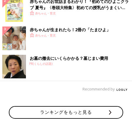
赤ちゃんのお世話まるわかり！『初めてのひよこクラ
ブ 夏号』〈巻頭大特集〉初めての授乳がうまくい
く！ おっぱい・ミルクの基本と夏のトラブル 解決テ
赤ちゃん・育児
ク
赤ちゃんが生まれたら！2冊の「たまひよ」
赤ちゃん・育児
お墓の撤去にいくらかかる？墓じまい費用
PR(くらしの話題)
Recommended by
ランキングをもっと見る