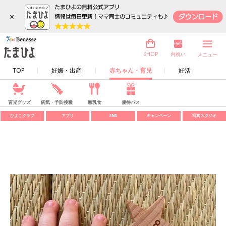
×
内祝い
SHOP
メニュー
TOP
妊娠・出産
赤ちゃん・育児
妊活
育児グッズ
病気・予防接種
離乳食
優待パス
ひよこクラブ
アプリ
SNS
キャンペーン
写真スタジオ