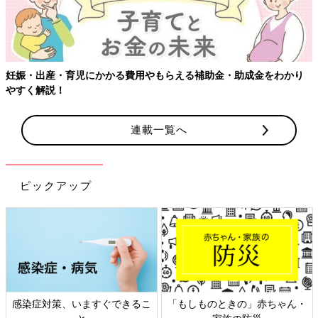
る費用やもらえる補助金・助成金をわかり
連載一覧へ
ピックアップ
ますぐできるこ
「もしものときの」赤ちゃん・
日本外来小児科