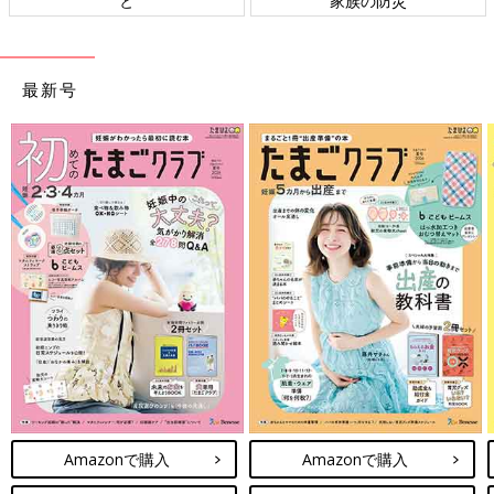
と
家族の防災
ト検
最新号
Amazonで購入
Amazonで購入