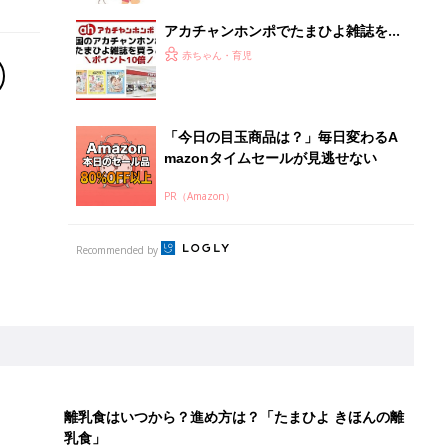
アカチャンホンポでたまひよ雑誌を買
うとポイント10倍【期間限定】
赤ちゃん・育児
「今日の目玉商品は？」毎日変わるA
mazonタイムセールが見逃せない
PR（Amazon）
Recommended by
離乳食はいつから？進め方は？「たまひよ きほんの離
乳食」