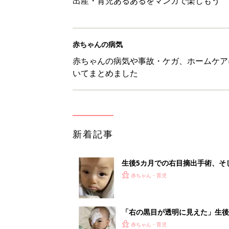
出産・育児あるあるをマンガで楽しもう
赤ちゃんの病気
赤ちゃんの病気や事故・ケガ、ホームケア
いてまとめました
新着記事
生後5カ月での右目摘出手術、そ
の生活【網膜芽細胞腫】
赤ちゃん・育児
「右の黒目が透明に見えた」生後
芽細胞腫】
赤ちゃん・育児