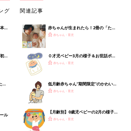
ング
関連記事
本
赤ちゃんが生まれたら！2冊の「たま
2才
ひよ」
赤ちゃん・育児
いっ
初め
０才児ベビー3月の様子＆お世話ポイ
大特
ントを月齢別に解説
赤ちゃん・育児
 お
ブル
たま
低月齢赤ちゃん“期間限定”のかわいい
しぐさは、なぜするの？【専門家が解
赤ちゃん・育児
説】
【月齢別】0歳児ベビーの2月の様子＆
セール
お世話ポイント
赤ちゃん・育児