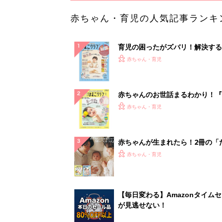
赤ちゃん・育児の人気記事ランキ
育児の困ったがズバリ！解決する
『ひよこクラブ 秋号』 4カ月～
赤ちゃん・育児
になるまで、育児に役立つ情報が
ぱい！
赤ちゃんのお世話まるわかり！『
てのひよこクラブ 夏号』〈巻頭
赤ちゃん・育児
集〉初めての授乳がうまくいく！
っぱい・ミルクの基本と夏のトラ
解決テク
赤ちゃんが生まれたら！2冊の「
ひよ」
赤ちゃん・育児
【毎日変わる】Amazonタイム
が見逃せない！