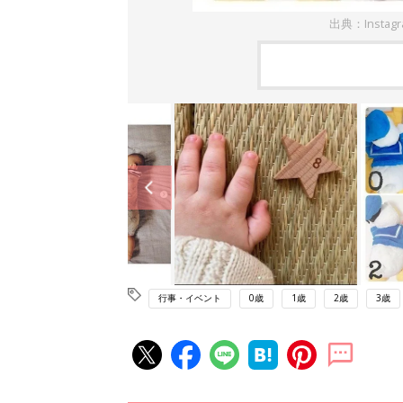
出典：Insta
行事・イベント
0歳
1歳
2歳
3歳