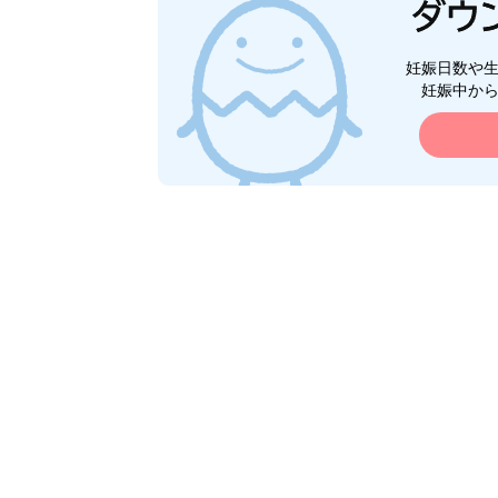
妊娠日数や
妊娠中か