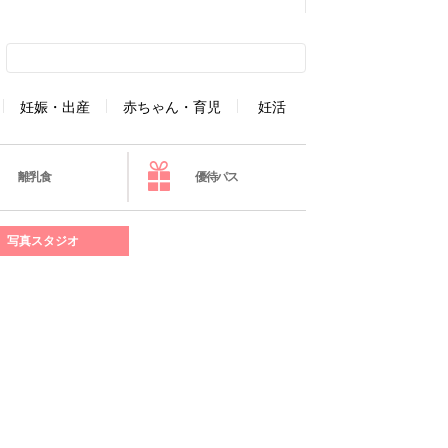
妊娠・出産
赤ちゃん・育児
妊活
離乳食
優待パス
写真スタジオ