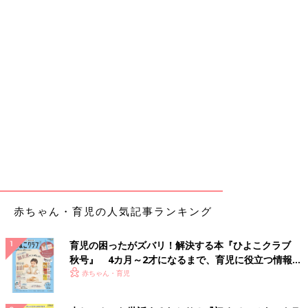
赤ちゃん・育児の人気記事ランキング
育児の困ったがズバリ！解決する本『ひよこクラブ
秋号』 4カ月～2才になるまで、育児に役立つ情報が
いっぱい！
赤ちゃん・育児