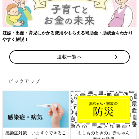
成金をわかり
連載一覧へ
ピックアップ
きの」赤ちゃん・
日本外来小児科学会リーフレッ
六星占術 細木