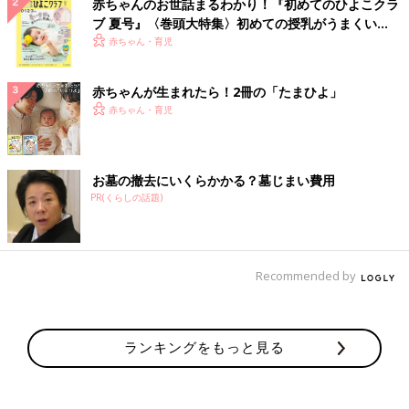
赤ちゃんのお世話まるわかり！『初めてのひよこクラ
ブ 夏号』〈巻頭大特集〉初めての授乳がうまくい
く！ おっぱい・ミルクの基本と夏のトラブル 解決テ
赤ちゃん・育児
ク
赤ちゃんが生まれたら！2冊の「たまひよ」
赤ちゃん・育児
お墓の撤去にいくらかかる？墓じまい費用
PR(くらしの話題)
Recommended by
ランキングをもっと見る