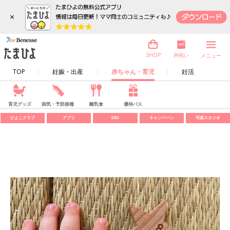
×
内祝い
SHOP
メニュー
TOP
妊娠・出産
赤ちゃん・育児
妊活
育児グッズ
病気・予防接種
離乳食
優待パス
ひよこクラブ
アプリ
SNS
キャンペーン
写真スタジオ