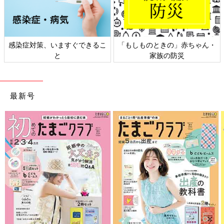
きの」赤ちゃん・
日本外来小児科学会リーフレッ
六星占術 細木
族の防災
ト検討会
最新号