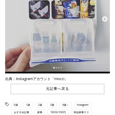
出典：Instagramアカウント「mocci」
元記事へ戻る
0歳
1歳
2歳
3歳
4歳～
Instagram
おすすめ記事
家事
100均/100円
時短家事テク