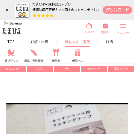
×
内祝い
SHOP
メニュー
TOP
妊娠・出産
赤ちゃん・育児
妊活
育児グッズ
病気・予防接種
離乳食
優待パス
ひよこクラブ
アプリ
SNS
キャンペーン
写真スタジオ