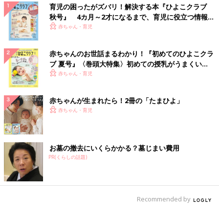
育児の困ったがズバリ！解決する本『ひよこクラブ
秋号』 4カ月～2才になるまで、育児に役立つ情報が
いっぱい！
赤ちゃん・育児
赤ちゃんのお世話まるわかり！『初めてのひよこクラ
ブ 夏号』〈巻頭大特集〉初めての授乳がうまくい
く！ おっぱい・ミルクの基本と夏のトラブル 解決テ
赤ちゃん・育児
ク
赤ちゃんが生まれたら！2冊の「たまひよ」
赤ちゃん・育児
お墓の撤去にいくらかかる？墓じまい費用
PR(くらしの話題)
Recommended by