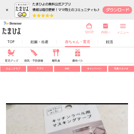
×
内祝い
SHOP
メニュー
TOP
妊娠・出産
赤ちゃん・育児
妊活
育児グッズ
病気・予防接種
離乳食
優待パス
ひよこクラブ
アプリ
SNS
キャンペーン
写真スタジオ