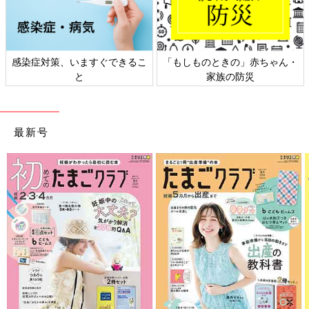
ちゃん・
日本外来小児科学会リーフレッ
六星占術 細木かおりさん
ト検討会
相談
最新号