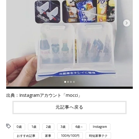
出典：Instagramアカウント「mocci」
元記事へ戻る
0歳
1歳
2歳
3歳
4歳～
Instagram
おすすめ記事
家事
100均/100円
時短家事テク