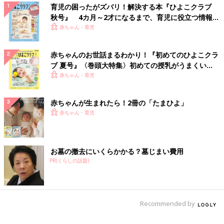
育児の困ったがズバリ！解決する本『ひよこクラブ
秋号』 4カ月～2才になるまで、育児に役立つ情報が
いっぱい！
赤ちゃん・育児
赤ちゃんのお世話まるわかり！『初めてのひよこクラ
ブ 夏号』〈巻頭大特集〉初めての授乳がうまくい
く！ おっぱい・ミルクの基本と夏のトラブル 解決テ
赤ちゃん・育児
ク
赤ちゃんが生まれたら！2冊の「たまひよ」
赤ちゃん・育児
お墓の撤去にいくらかかる？墓じまい費用
PR(くらしの話題)
Recommended by