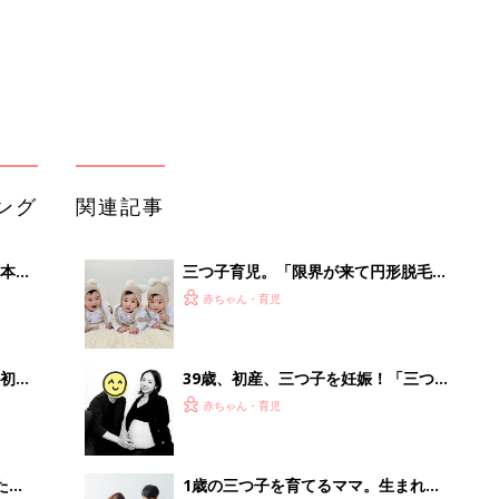
初め
39歳、初産、三つ子を妊娠！「三つ子
大特
を無事に産んだ前例がない」とクリニ
赤ちゃん・育児
 お
ックで言われ、出血におびえる日々…
ブル
【桑子英里アナ・インタビュー】
たま
1歳の三つ子を育てるママ。生まれて
すぐのワンオペ、保活、そして、新幹
赤ちゃん・育児
線での通勤⁈ 三つ子の子育てのリアル
【多胎育児体験談】
想像もしなかった一卵性三つ子を妊
」8
娠。「出産できる病院が見つからな
赤ちゃん・育児
nの
い…」突然の破水とトラブルも多数経
験！【体験談】
39歳で三つ子出産！「ワンオペになる
時間帯は、髪を振り乱して頑張ってい
赤ちゃん・育児
ます」哺乳びんを洗う暇もない怒涛の
育児とは！？【桑子英里アナ・インタ
ビュー】
「え、こんなセールやってたの？」8
0％OFF以上が続々登場！Amazonの
本気が...