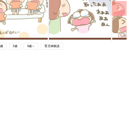
2歳
3歳
4歳～
育児体験談
ング
関連記事
本
三つ子育児。「限界が来て円形脱毛
2才
に」…でも、三つ子だからこそ生まれ
赤ちゃん・育児
いっ
た宝物のようなご縁がたくさん！【体
験談】