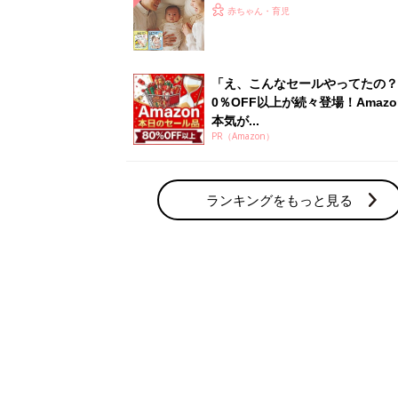
赤ちゃん・育児の人気テーマ
育児日記・マンガ
出産・育児あるあるをマンガで楽しもう
赤ちゃんの病気
赤ちゃんの病気や事故・ケガ、ホームケア
いてまとめました