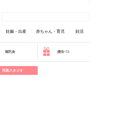
妊娠・出産
赤ちゃん・育児
妊活
離乳食
優待パス
写真スタジオ