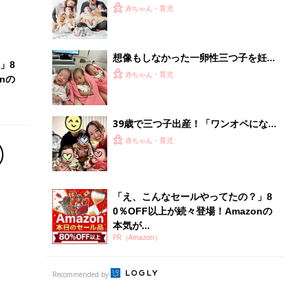
PR（Amazon）
Recommended by
離乳食はいつから？進め方は？「たまひよ きほんの離
乳食」
授乳の悩みや初めての離乳食作りに役立つ
子育てとお金
につ
妊娠・出産・育児にかかる費用やもらえる補助
金・助成金を解説