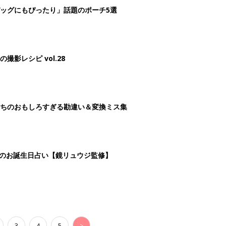
3
4
5
>
生後日数に合った情報を毎日お届け
ら産後まで長く使える無料アプリ
ダウンロード