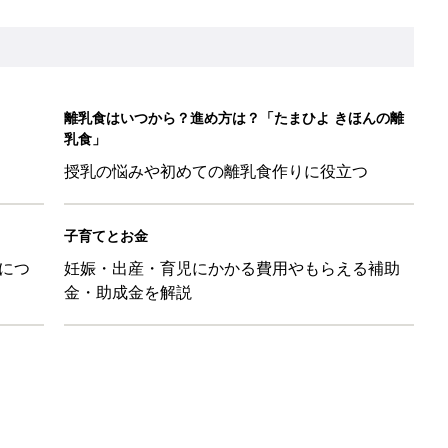
ッグにもぴったり」話題のポーチ5選
影レシピ vol.28
ちのおもしろすぎる勘違い＆変換ミス集
日のお誕生日占い【鏡リュウジ監修】