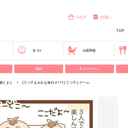
SHOP
内祝い
TOP
き
名づけ
出産準備
SNS
キャンペーン
瀬とまと
[三つ子まみれな毎日＃111] 三つ子とゲーム