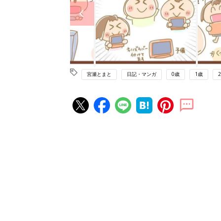
宮瀬とまと
日記・マンガ
0歳
1歳
赤ちゃん・育児の人気記事ランキ
育児の困ったがズバリ！解決する
『ひよこクラブ 秋号』 4カ月～
赤ちゃん・育児
になるまで、育児に役立つ情報が
ぱい！