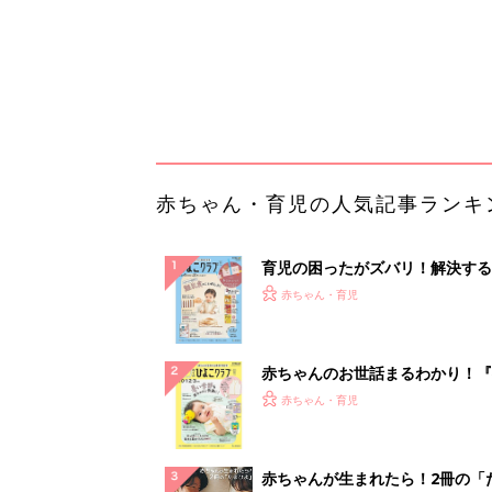
赤ちゃんのお世話まるわかり！『
てのひよこクラブ 夏号』〈巻頭
赤ちゃん・育児
集〉初めての授乳がうまくいく！
っぱい・ミルクの基本と夏のトラ
解決テク
赤ちゃんが生まれたら！2冊の「
ひよ」
赤ちゃん・育児
「え、こんなセールやってたの？
0％OFF以上が続々登場！Amazo
本気が...
PR（Amazon）
ランキングをもっと見る