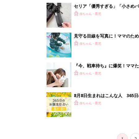
赤ちゃん・育児
1
2
妊娠日数や
妊娠中か