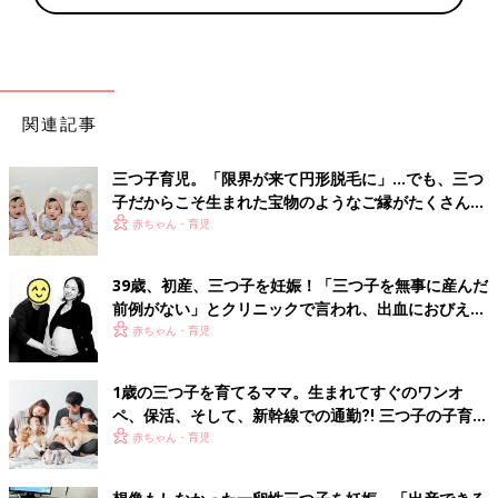
関連記事
三つ子育児。「限界が来て円形脱毛に」…でも、三つ
子だからこそ生まれた宝物のようなご縁がたくさん！
【体験談】
赤ちゃん・育児
39歳、初産、三つ子を妊娠！「三つ子を無事に産んだ
前例がない」とクリニックで言われ、出血におびえる
日々…【桑子英里アナ・インタビュー】
赤ちゃん・育児
1歳の三つ子を育てるママ。生まれてすぐのワンオ
ペ、保活、そして、新幹線での通勤⁈ 三つ子の子育て
のリアル【多胎育児体験談】
赤ちゃん・育児