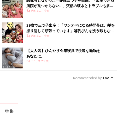
想像もしなかった一卵性三つ子を妊娠。「出産できる
病院が見つからない…」突然の破水とトラブルも多数
経験！【体験談】
赤ちゃん・育児
39歳で三つ子出産！「ワンオペになる時間帯は、髪を
振り乱して頑張っています」哺乳びんを洗う暇もない
怒涛の育児とは！？【桑子英里アナ・インタビュー】
赤ちゃん・育児
【大人気】ひんやり冷感寝具で快適な睡眠を
あなたに。
PR(アイリスプラザ)
Recommended by
特集