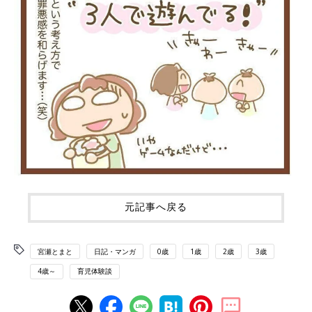
元記事へ戻る
宮瀬とまと
日記・マンガ
0歳
1歳
2歳
3歳
4歳～
育児体験談