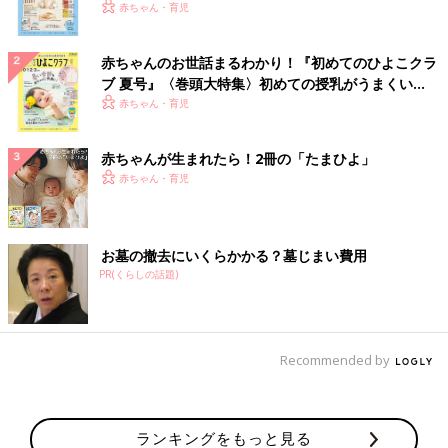
いっぱい！
赤ちゃん・育児
赤ちゃんのお世話まるわかり！『初めてのひよこクラ
ブ 夏号』〈巻頭大特集〉初めての授乳がうまくい
く！ おっぱい・ミルクの基本と夏のトラブル 解決テ
赤ちゃん・育児
ク
赤ちゃんが生まれたら！2冊の「たまひよ」
赤ちゃん・育児
お墓の撤去にいくらかかる？墓じまい費用
PR(くらしの話題)
Recommended by
ランキングをもっと見る