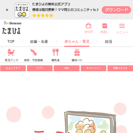
×
内祝い
SHOP
メニュー
TOP
妊娠・出産
赤ちゃん・育児
妊活
育児グッズ
病気・予防接種
離乳食
優待パス
ひよこクラブ
アプリ
SNS
キャンペーン
写真スタジオ