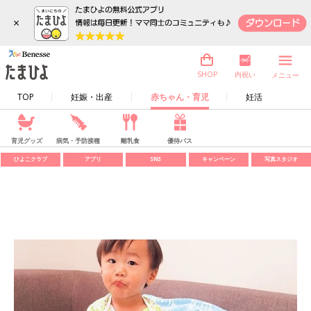
×
内祝い
SHOP
メニュー
TOP
妊娠・出産
赤ちゃん・育児
妊活
育児グッズ
病気・予防接種
離乳食
優待パス
ひよこクラブ
アプリ
SNS
キャンペーン
写真スタジオ