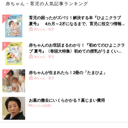
赤ちゃん・育児の人気記事ランキング
育児の困ったがズバリ！解決する本『ひよこクラブ
夏号』 4カ月～2才になるまで、育児に役立つ情報が
いっぱい！
赤ちゃん・育児
赤ちゃんのお世話まるわかり！『初めてのひよこクラ
ブ 夏号』〈巻頭大特集〉初めての授乳がうまくい
く！ おっぱい・ミルクの基本と夏のトラブル 解決テ
赤ちゃん・育児
ク
赤ちゃんが生まれたら！2冊の「たまひよ」
赤ちゃん・育児
お墓の撤去にいくらかかる？墓じまい費用
PR(くらしの話題)