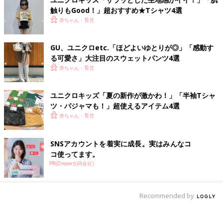
触りもGood！」超おすすめ★Tシャツ4選
赤ちゃん・育児
GU、ユニクロetc.「ほどよいゆとりが◎」「感動す
る可愛さ」大注目のスウェットパンツ4選
赤ちゃん・育児
ユニクロキッズ「夏の新作が激かわ！」「半袖Tシャ
ツ・パジャマも！」超使えるアイテム4選
赤ちゃん・育児
SNSアカウントを着実に成長。実はみんなコ
コ使ってます。
PR(Dreaw合同会社)
Recommended by