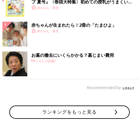
ブ 夏号』〈巻頭大特集〉初めての授乳がうまくい
く！ おっぱい・ミルクの基本と夏のトラブル 解決テ
赤ちゃん・育児
ク
赤ちゃんが生まれたら！2冊の「たまひよ」
赤ちゃん・育児
お墓の撤去にいくらかかる？墓じまい費用
PR(くらしの話題)
Recommended by
ランキングをもっと見る