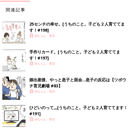
関連記事
25センチの幸せ。[うちのこと。子ども２人育ててま
す！#198]
赤ちゃん・育児
手作りカード。[うちのこと。子ども２人育ててま
す！#197]
赤ちゃん・育児
娘出産後、やっと息子と面会…息子の反応は【ツボウ
チ育児劇場 #83】
赤ちゃん・育児
ひどいのって,,,[うちのこと。子ども２人育ててます！
#191]
赤ちゃん・育児