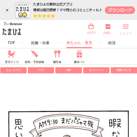
×
内祝い
SHOP
メニュー
TOP
妊娠・出産
赤ちゃん・育児
妊活
育児グッズ
病気・予防接種
離乳食
優待パス
ひよこクラブ
アプリ
SNS
キャンペーン
写真スタジオ