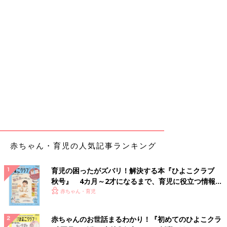
赤ちゃん・育児の人気記事ランキング
育児の困ったがズバリ！解決する本『ひよこクラブ
秋号』 4カ月～2才になるまで、育児に役立つ情報が
いっぱい！
赤ちゃん・育児
赤ちゃんのお世話まるわかり！『初めてのひよこクラ