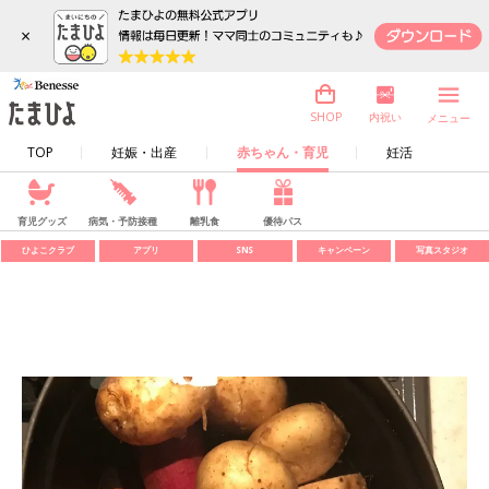
×
内祝い
SHOP
メニュー
TOP
妊娠・出産
赤ちゃん・育児
妊活
育児グッズ
病気・予防接種
離乳食
優待パス
ひよこクラブ
アプリ
SNS
キャンペーン
写真スタジオ