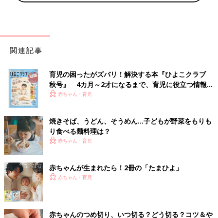
関連記事
育児の困ったがズバリ！解決する本『ひよこクラブ
秋号』 4カ月～2才になるまで、育児に役立つ情報が
いっぱい！
赤ちゃん・育児
焼きそば、うどん、そうめん…子どもが野菜をもりも
り食べる麺料理は？
赤ちゃん・育児
赤ちゃんが生まれたら！2冊の「たまひよ」
赤ちゃん・育児
赤ちゃんのつめ切り、いつ切る？どう切る？コツ＆や