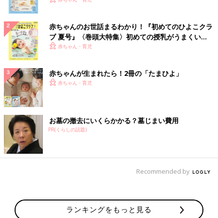
いっぱい！
赤ちゃんのお世話まるわかり！『初めてのひよこクラ
ブ 夏号』〈巻頭大特集〉初めての授乳がうまくい
く！ おっぱい・ミルクの基本と夏のトラブル 解決テ
赤ちゃん・育児
ク
赤ちゃんが生まれたら！2冊の「たまひよ」
赤ちゃん・育児
お墓の撤去にいくらかかる？墓じまい費用
PR(くらしの話題)
Recommended by
ランキングをもっと見る