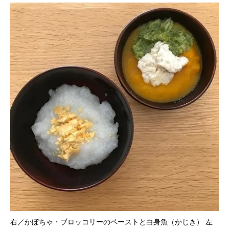
右／かぼちゃ・ブロッコリーのペーストと白身魚（かじき） 左