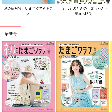
ますぐできるこ
「もしものときの」赤ちゃん・
日本外来小児科
と
家族の防災
ト検
最新号