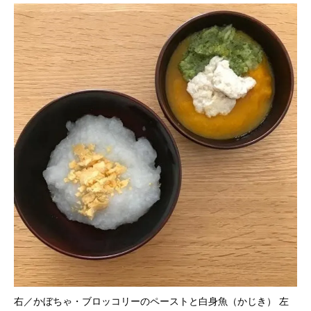
右／かぼちゃ・ブロッコリーのペーストと白身魚（かじき） 左