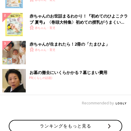
いっぱい！
赤ちゃんのお世話まるわかり！『初めてのひよこクラ
ブ 夏号』〈巻頭大特集〉初めての授乳がうまくい
く！ おっぱい・ミルクの基本と夏のトラブル 解決テ
赤ちゃん・育児
ク
赤ちゃんが生まれたら！2冊の「たまひよ」
赤ちゃん・育児
お墓の撤去にいくらかかる？墓じまい費用
PR(くらしの話題)
Recommended by
ランキングをもっと見る