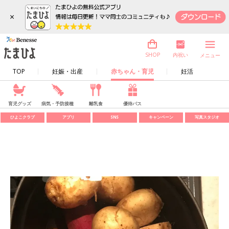
×
内祝い
SHOP
メニュー
TOP
妊娠・出産
赤ちゃん・育児
妊活
育児グッズ
病気・予防接種
離乳食
優待パス
ひよこクラブ
アプリ
SNS
キャンペーン
写真スタジオ