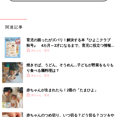
関連記事
育児の困ったがズバリ！解決する本『ひよこクラブ
秋号』 4カ月～2才になるまで、育児に役立つ情報が
いっぱい！
赤ちゃん・育児
焼きそば、うどん、そうめん…子どもが野菜をもりも
り食べる麺料理は？
赤ちゃん・育児
赤ちゃんが生まれたら！2冊の「たまひよ」
赤ちゃん・育児
赤ちゃんのつめ切り、いつ切る？どう切る？コツ＆や