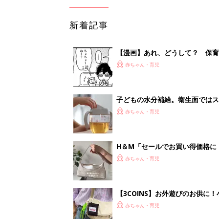
新着記事
【漫画】あれ、どうして？ 保
がする……！『ふうふう子育て ＃
赤ちゃん・育児
子どもの水分補給。衛生面ではス
く3つのコツとは？【専門家監修
赤ちゃん・育児
H＆М「セールでお買い得価格に
赤ちゃん・育児
【3COINS】お外遊びのお供
ート」
赤ちゃん・育児