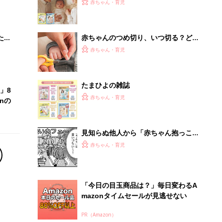
大特
ひよ」
赤ちゃん・育児
 お
ブル
たま
赤ちゃんのつめ切り、いつ切る？どう
切る？コツ＆やりがちNG2選【保健師
赤ちゃん・育児
が解説】
たまひよの雑誌
」8
赤ちゃん・育児
nの
見知らぬ他人から「赤ちゃん抱っこさ
せて〜」と言われたら、どうしたらい
赤ちゃん・育児
い⁉︎『ふうふう子育て ＃57』
「今日の目玉商品は？」毎日変わるA
mazonタイムセールが見逃せない
PR（Amazon）