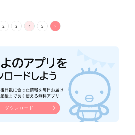
2
3
4
5
>
生後日数に合った情報を毎日お届け
ら産後まで長く使える無料アプリ
ダウンロード