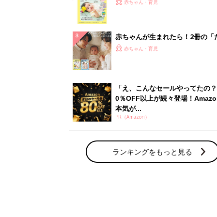
てのひよこクラブ 夏号』〈巻頭
赤ちゃん・育児
集〉初めての授乳がうまくいく！
っぱい・ミルクの基本と夏のトラ
解決テク
赤ちゃんが生まれたら！2冊の「
ひよ」
赤ちゃん・育児
「え、こんなセールやってたの？
0％OFF以上が続々登場！Amazo
本気が...
PR（Amazon）
ランキングをもっと見る