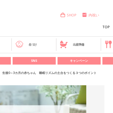
SHOP
内祝い
TOP
き
名づけ
出産準備
SNS
キャンペーン
生後0～3カ月の赤ちゃん 睡眠リズムの土台をつくる３つのポイント