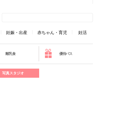
妊娠・出産
赤ちゃん・育児
妊活
離乳食
優待パス
写真スタジオ