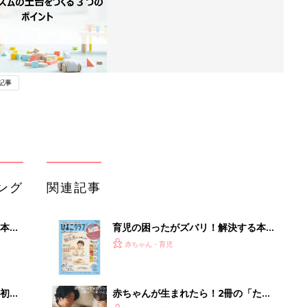
記事
ング
関連記事
本
育児の困ったがズバリ！解決する本
2才
『ひよこクラブ 秋号』 4カ月～2才
赤ちゃん・育児
いっ
になるまで、育児に役立つ情報がいっ
ぱい！
初め
赤ちゃんが生まれたら！2冊の「たま