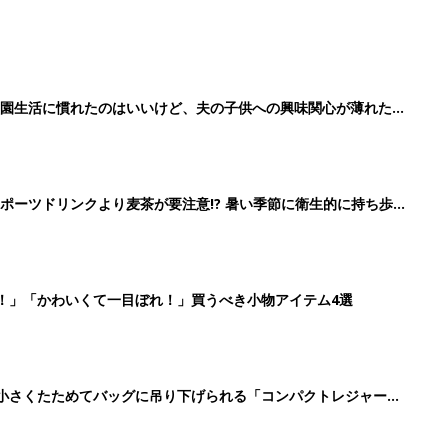
育園生活に慣れたのはいいけど、夫の子供への興味関心が薄れた気
91』
ポーツドリンクより麦茶が要注意!? 暑い季節に衛生的に持ち歩
】
！」「かわいくて一目ぼれ！」買うべき小物アイテム4選
に！小さくたためてバッグに吊り下げられる「コンパクトレジャーシ