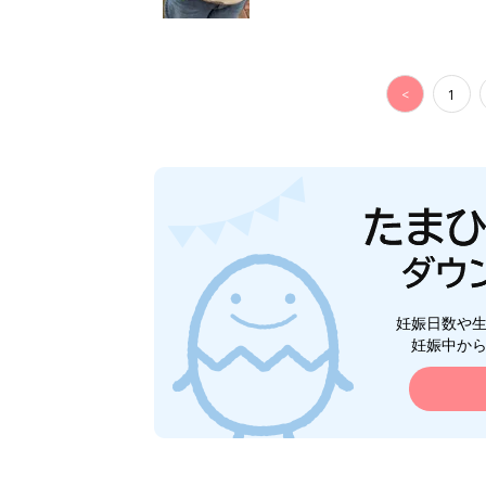
<
1
妊娠日数や
妊娠中か