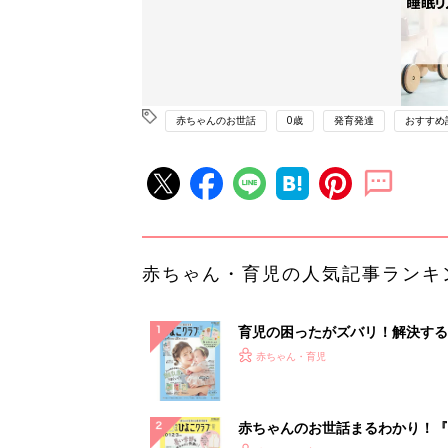
赤ちゃんのお世話
0歳
発育発達
おすすめ
赤ちゃん・育児の人気記事ランキ
育児の困ったがズバリ！解決する
『ひよこクラブ 夏号』 4カ月～
赤ちゃん・育児
になるまで、育児に役立つ情報が
ぱい！
赤ちゃんのお世話まるわかり！『