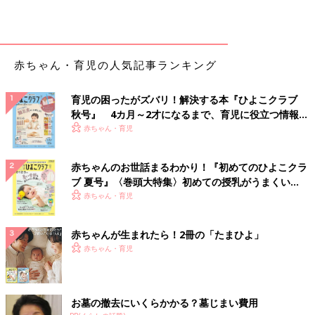
赤ちゃん・育児の人気記事ランキング
育児の困ったがズバリ！解決する本『ひよこクラブ
秋号』 4カ月～2才になるまで、育児に役立つ情報が
いっぱい！
赤ちゃん・育児
赤ちゃんのお世話まるわかり！『初めてのひよこクラ
ブ 夏号』〈巻頭大特集〉初めての授乳がうまくい
く！ おっぱい・ミルクの基本と夏のトラブル 解決テ
赤ちゃん・育児
ク
赤ちゃんが生まれたら！2冊の「たまひよ」
赤ちゃん・育児
お墓の撤去にいくらかかる？墓じまい費用