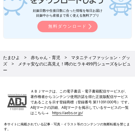
妊娠日数や生後日数に合った情報を毎日お届け
妊娠中から産後まで長く使える無料アプリ
無料ダウンロード
たまひよ
赤ちゃん・育児
マタニティファッション・グッ
ズ
メチャ安なのに高見え！噂のヒラキ499円シューズをレビュ
ー
ＡＢＪマークは、この電子書店・電子書籍配信サービスが、
著作権者からコンテンツ使用許諾を得た正規版配信サービス
であることを示す登録商標（登録番号 第11091000号）です。
ABJマークの詳細、ABJマークを掲示しているサービスの一覧
はこちら→
https://aebs.or.jp/
本サイトに掲載されている記事・写真・イラスト等のコンテンツの無断転載を禁じま
す。