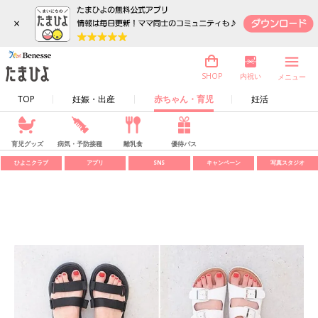
×
内祝い
SHOP
メニュー
TOP
妊娠・出産
赤ちゃん・育児
妊活
育児グッズ
病気・予防接種
離乳食
優待パス
ひよこクラブ
アプリ
SNS
キャンペーン
写真スタジオ