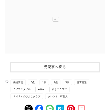
元記事へ戻る
発達障害
0歳
1歳
2歳
3歳
発育発達
ライフスタイル
4歳～
ひよこクラブ
１才２才のひよこクラブ
タレント・有名人