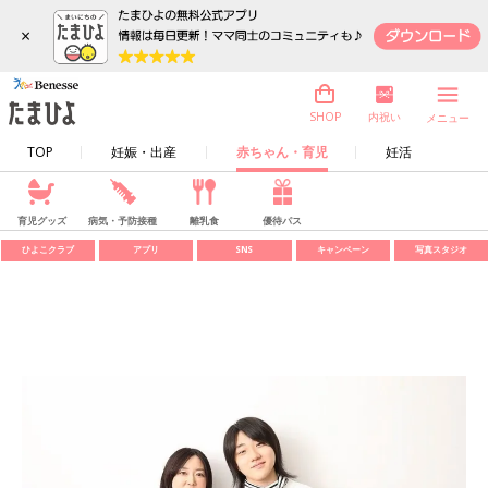
×
内祝い
SHOP
メニュー
TOP
妊娠・出産
赤ちゃん・育児
妊活
育児グッズ
病気・予防接種
離乳食
優待パス
ひよこクラブ
アプリ
SNS
キャンペーン
写真スタジオ