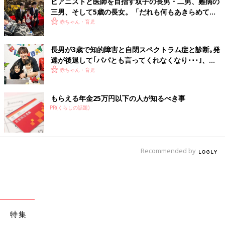
ピアニストと医師を目指す双子の長男・二男、難病の
三男、そして5歳の長女。「だれも何もあきらめてほ
しくない」母の思い
赤ちゃん・育児
長男が3歳で知的障害と自閉スペクトラム症と診断｡発
達が後退して｢パパとも言ってくれなくなり･･･｣、元
プロバスケ選手･岡田優介
赤ちゃん・育児
もらえる年金25万円以下の人が知るべき事
PR(くらしの話題)
Recommended by
特集