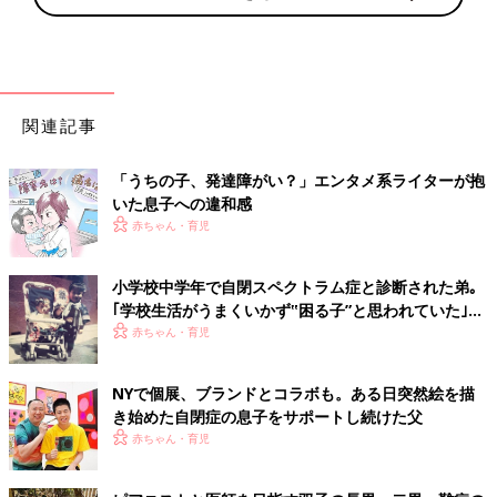
関連記事
「うちの子、発達障がい？」エンタメ系ライターが抱
いた息子への違和感
赤ちゃん・育児
小学校中学年で自閉スペクトラム症と診断された弟｡
｢学校生活がうまくいかず‟困る子”と思われていた｣
【発達障害･きょうだい児体験談】
赤ちゃん・育児
NYで個展、ブランドとコラボも。ある日突然絵を描
き始めた自閉症の息子をサポートし続けた父
赤ちゃん・育児