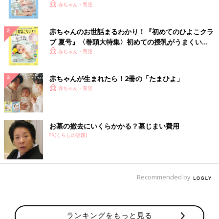
いっぱい！
赤ちゃん・育児
赤ちゃんのお世話まるわかり！『初めてのひよこクラ
ブ 夏号』〈巻頭大特集〉初めての授乳がうまくい
く！ おっぱい・ミルクの基本と夏のトラブル 解決テ
赤ちゃん・育児
ク
赤ちゃんが生まれたら！2冊の「たまひよ」
赤ちゃん・育児
お墓の撤去にいくらかかる？墓じまい費用
PR(くらしの話題)
Recommended by
ランキングをもっと見る