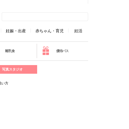
妊娠・出産
赤ちゃん・育児
妊活
離乳食
優待パス
写真スタジオ
洗い方