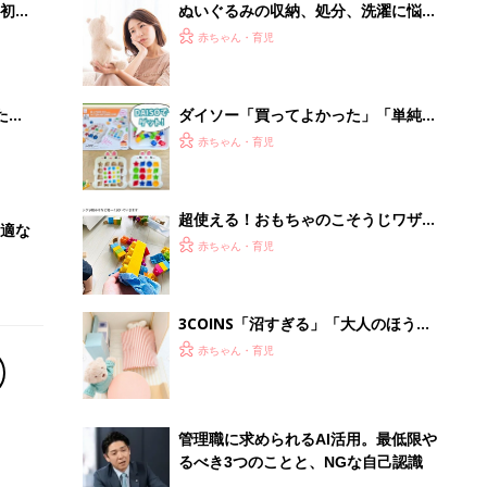
初め
ぬいぐるみの収納、処分、洗濯に悩み
大特
中。ママ・パパたちはどうしてる？
赤ちゃん・育児
 お
ブル
たま
ダイソー「買ってよかった」「単純ル
ールでおもしろい」寒い日に家族で楽
赤ちゃん・育児
しみたい！コスパ最高おもちゃ4選
超使える！おもちゃのこそうじワザあ
適な
れこれ
赤ちゃん・育児
3COINS「沼すぎる」「大人のほうが
夢中になっちゃう」超話題のぬいぐる
赤ちゃん・育児
みグッズ5選
管理職に求められるAI活用。最低限や
るべき3つのことと、NGな自己認識