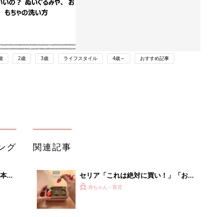
歳
2歳
3歳
ライフスタイル
4歳～
おすすめ記事
ング
関連記事
本
セリア「これは絶対に買い！」「お出
2才
かけ中の時間稼ぎにも◎」大人気のお
赤ちゃん・育児
いっ
もちゃ5選