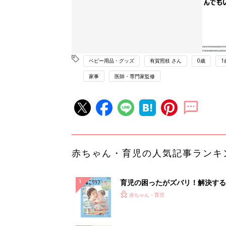
ベビー用品・グッズ
有賀照枝 さん
0歳
1
家事
医師・専門家監修
赤ちゃん・育児の人気記事ランキ
育児の困ったがズバリ！解決する
『ひよこクラブ 夏号』 4カ月～
赤ちゃん・育児
になるまで、育児に役立つ情報が
ぱい！