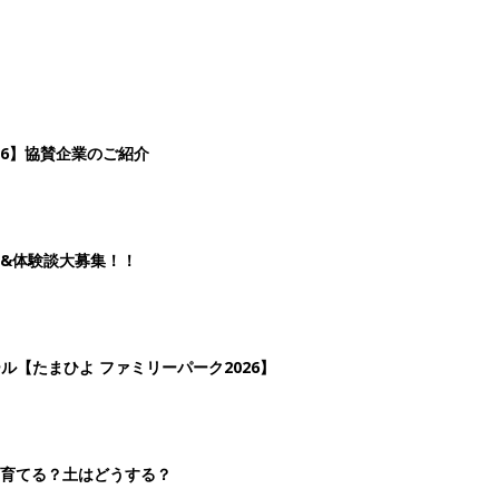
26】協賛企業のご紹介
&体験談大募集！！
ール【たまひよ ファミリーパーク2026】
を育てる？土はどうする？