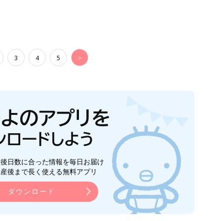
3
4
5
>
生後日数に合った情報を毎日お届け
ら産後まで長く使える無料アプリ
ダウンロード