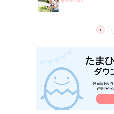
赤ちゃん・育児
1
2
妊娠日数や
妊娠中か