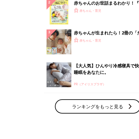
赤ちゃんのお世話まるわかり！『
てのひよこクラブ 夏号』〈巻頭
赤ちゃん・育児
集〉初めての授乳がうまくいく！
っぱい・ミルクの基本と夏のトラ
解決テク
赤ちゃんが生まれたら！2冊の「
ひよ」
赤ちゃん・育児
【大人気】ひんやり冷感寝具で快
睡眠をあなたに。
PR（アイリスプラザ）
ランキングをもっと見る