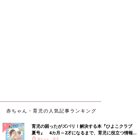
赤ちゃん・育児の人気記事ランキング
育児の困ったがズバリ！解決する本『ひよこクラブ
夏号』 4カ月～2才になるまで、育児に役立つ情報が
いっぱい！
赤ちゃん・育児