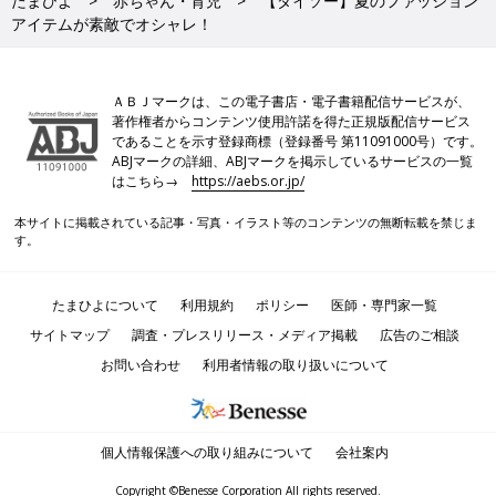
たまひよ
赤ちゃん・育児
【ダイソー】夏のファッション
アイテムが素敵でオシャレ！
ＡＢＪマークは、この電子書店・電子書籍配信サービスが、
著作権者からコンテンツ使用許諾を得た正規版配信サービス
であることを示す登録商標（登録番号 第11091000号）です。
ABJマークの詳細、ABJマークを掲示しているサービスの一覧
はこちら→
https://aebs.or.jp/
本サイトに掲載されている記事・写真・イラスト等のコンテンツの無断転載を禁じま
す。
たまひよについて
利用規約
ポリシー
医師・専門家一覧
サイトマップ
調査・プレスリリース・メディア掲載
広告のご相談
お問い合わせ
利用者情報の取り扱いについて
個人情報保護への取り組みについて
会社案内
Copyright ©Benesse Corporation All rights reserved.