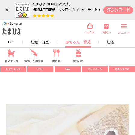
×
内祝い
SHOP
メニュー
TOP
妊娠・出産
赤ちゃん・育児
妊活
育児グッズ
病気・予防接種
離乳食
優待パス
ひよこクラブ
アプリ
SNS
キャンペーン
写真スタジオ