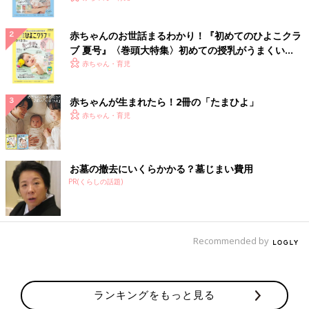
赤ちゃんのお世話まるわかり！『初めてのひよこクラ
ブ 夏号』〈巻頭大特集〉初めての授乳がうまくい
く！ おっぱい・ミルクの基本と夏のトラブル 解決テ
赤ちゃん・育児
ク
赤ちゃんが生まれたら！2冊の「たまひよ」
赤ちゃん・育児
お墓の撤去にいくらかかる？墓じまい費用
PR(くらしの話題)
Recommended by
ランキングをもっと見る