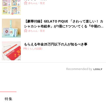
赤ちゃん・育児
【豪華付録】GELATO PIQUE 「さわって楽しい！ カ
シャカシャ布絵本」が1冊に1つついてくる『中期のひ
よこクラブ』冬号が発売中！
赤ちゃん・育児
もらえる年金25万円以下の人が知るべき事
PR(くらしの話題)
Recommended by
特集