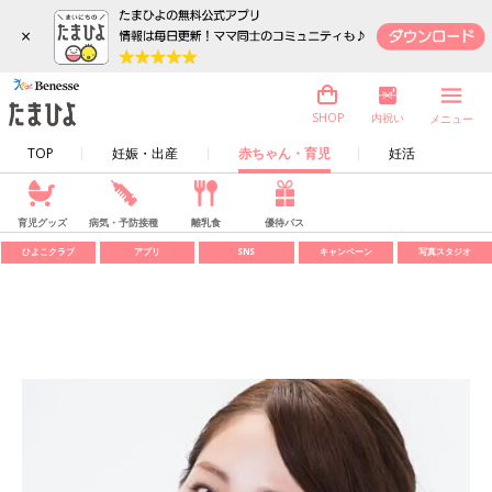
×
内祝い
SHOP
メニュー
TOP
妊娠・出産
赤ちゃん・育児
妊活
育児グッズ
病気・予防接種
離乳食
優待パス
ひよこクラブ
アプリ
SNS
キャンペーン
写真スタジオ