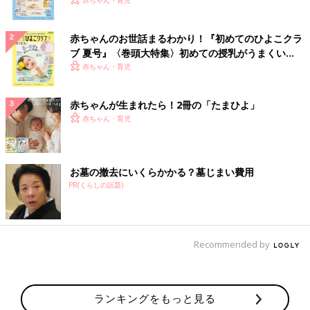
いっぱい！
赤ちゃんのお世話まるわかり！『初めてのひよこクラ
ブ 夏号』〈巻頭大特集〉初めての授乳がうまくい
く！ おっぱい・ミルクの基本と夏のトラブル 解決テ
赤ちゃん・育児
ク
赤ちゃんが生まれたら！2冊の「たまひよ」
赤ちゃん・育児
お墓の撤去にいくらかかる？墓じまい費用
PR(くらしの話題)
Recommended by
ランキングをもっと見る