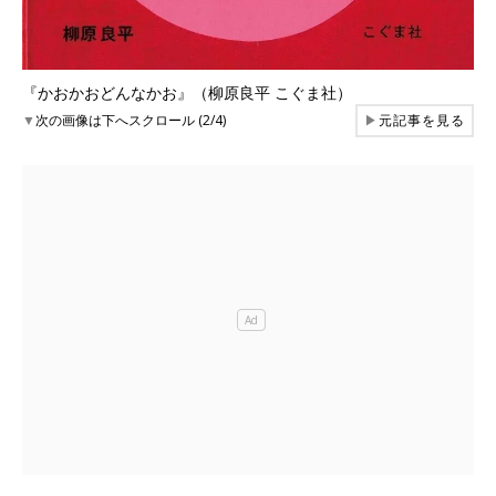
『かおかおどんなかお』（柳原良平 こぐま社）
▼
次の画像は下へスクロール (2/4)
▶
元記事を見る