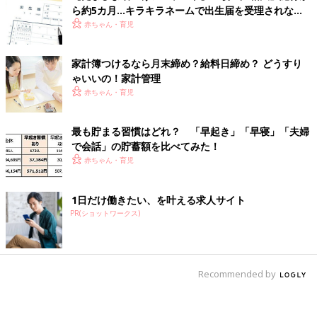
ら約5カ月…キラキラネームで出生届を受理されなか
った人はいた…? アンケートで実態調査！
赤ちゃん・育児
家計簿つけるなら月末締め？給料日締め？ どうすり
ゃいいの！家計管理
赤ちゃん・育児
最も貯まる習慣はどれ？ 「早起き」「早寝」「夫婦
で会話」の貯蓄額を比べてみた！
赤ちゃん・育児
1日だけ働きたい、を叶える求人サイト
PR(ショットワークス)
Recommended by