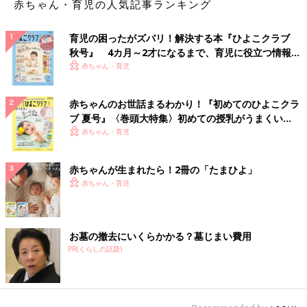
赤ちゃん・育児の人気記事ランキング
育児の困ったがズバリ！解決する本『ひよこクラブ
秋号』 4カ月～2才になるまで、育児に役立つ情報が
いっぱい！
赤ちゃん・育児
赤ちゃんのお世話まるわかり！『初めてのひよこクラ
ブ 夏号』〈巻頭大特集〉初めての授乳がうまくい
く！ おっぱい・ミルクの基本と夏のトラブル 解決テ
赤ちゃん・育児
ク
赤ちゃんが生まれたら！2冊の「たまひよ」
赤ちゃん・育児
お墓の撤去にいくらかかる？墓じまい費用
PR(くらしの話題)