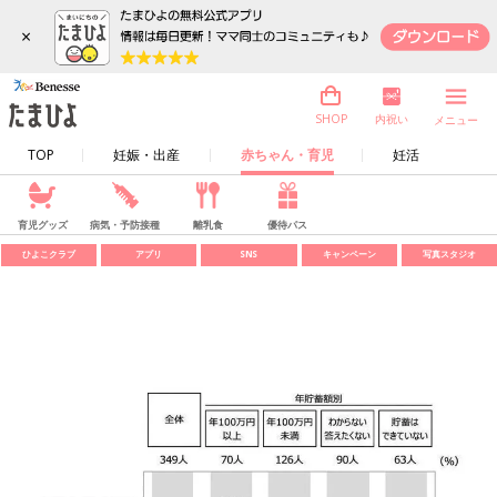
×
内祝い
SHOP
メニュー
TOP
妊娠・出産
赤ちゃん・育児
妊活
育児グッズ
病気・予防接種
離乳食
優待パス
ひよこクラブ
アプリ
SNS
キャンペーン
写真スタジオ