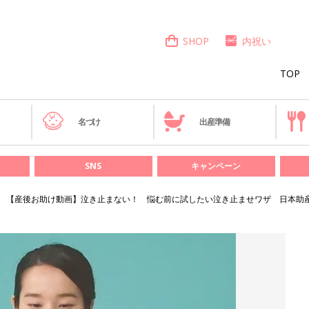
SHOP
内祝い
TOP
き
名づけ
出産準備
SNS
キャンペーン
【産後お助け動画】泣き止まない！ 悩む前に試したい泣き止ませワザ 日本助