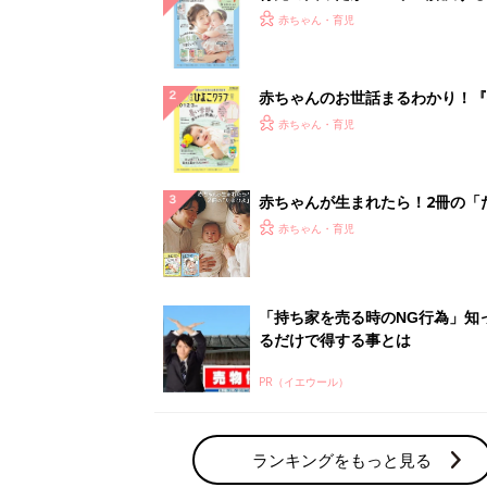
『ひよこクラブ 夏号』 4カ月～
赤ちゃん・育児
になるまで、育児に役立つ情報が
ぱい！
赤ちゃんのお世話まるわかり！『
てのひよこクラブ 夏号』〈巻頭
赤ちゃん・育児
集〉初めての授乳がうまくいく！
っぱい・ミルクの基本と夏のトラ
解決テク
赤ちゃんが生まれたら！2冊の「
ひよ」
赤ちゃん・育児
「持ち家を売る時のNG行為」知
るだけで得する事とは
PR（イエウール）
ランキングをもっと見る