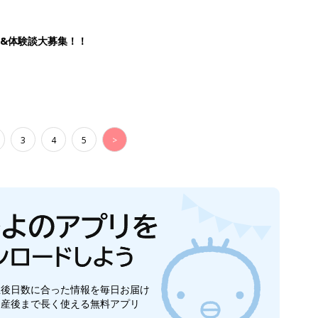
&体験談大募集！！
3
4
5
>
生後日数に合った情報を毎日お届け
ら産後まで長く使える無料アプリ