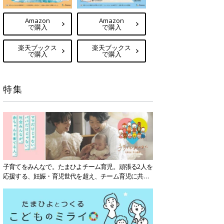
Amazon
Amazon
で購入
で購入
楽天ブックス
楽天ブックス
で購入
で購入
特集
子育てをみんなで。たまひよチーム育児。頑張る2人を
応援する、妊娠・育児世代を超え、チーム育児に共感
する社会を目指していきます。