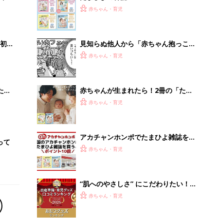
2才
赤ちゃん・育児
いっ
初め
見知らぬ他人から「赤ちゃん抱っこさ
大特
せて〜」と言われたら、どうしたらい
赤ちゃん・育児
 お
い⁉︎『ふうふう子育て ＃57』
ブル
たま
赤ちゃんが生まれたら！2冊の「たま
ひよ」
赤ちゃん・育児
アカチャンホンポでたまひよ雑誌を買
って
うとポイント10倍【期間限定】
赤ちゃん・育児
“肌へのやさしさ” にこだわりたい！
ママ・パパが選ぶおむつグッズ8選
赤ちゃん・育児
【たまひよ 赤ちゃんグッズ大賞
2026】