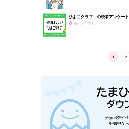
ひよこクラブ の読者アンケート
赤ちゃん・育児
1
2
妊娠日数や
妊娠中か