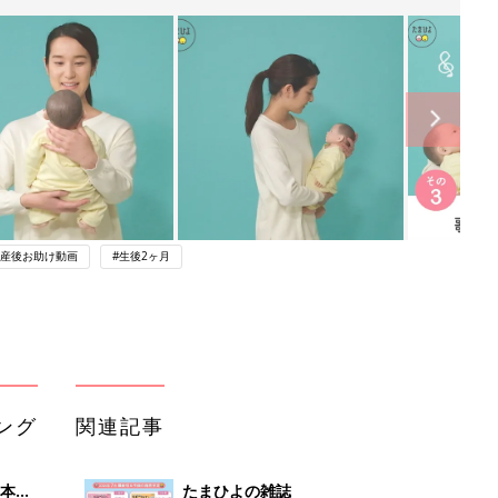
 産後お助け動画
#生後2ヶ月
ング
関連記事
本
たまひよの雑誌