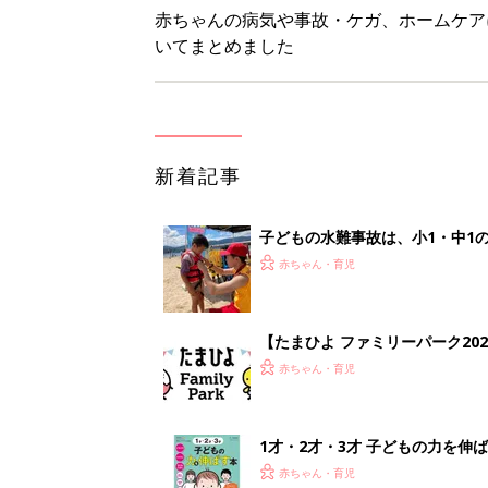
赤ちゃんの病気や事故・ケガ、ホームケア
いてまとめました
新着記事
子どもの水難事故は、小1・中1
ねく【専門家】
赤ちゃん・育児
【たまひよ ファミリーパーク20
赤ちゃん・育児
1才・2才・3才 子どもの力を伸
赤ちゃん・育児