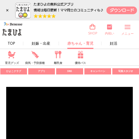
×
内祝い
SHOP
メニュー
TOP
妊娠・出産
赤ちゃん・育児
妊活
育児グッズ
病気・予防接種
離乳食
優待パス
ひよこクラブ
アプリ
SNS
キャンペーン
写真スタジオ