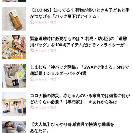
【3COINS】知ってる？ 荷物が多いときも子どもと手
がつなげる「バッグ吊下げアイテム」
赤ちゃん・育児
緊急避難時に必要なものは？ 乳児・幼児別の「避難
用バッグ」を100均アイテムだけでママライターがつ
くってみた！
赤ちゃん・育児
しまむら「神バッグ降臨」「2WAYで使える」SNSで
超話題！ショルダーバッグ4選
赤ちゃん・育児
コロナ禍の防災。赤ちゃんのいる家庭では備蓄に何が
どのくらい必要？【専門家】 ＃あれから私は
赤ちゃん・育児
【大人気】ひんやり冷感寝具で快適な睡眠を
あなたに。