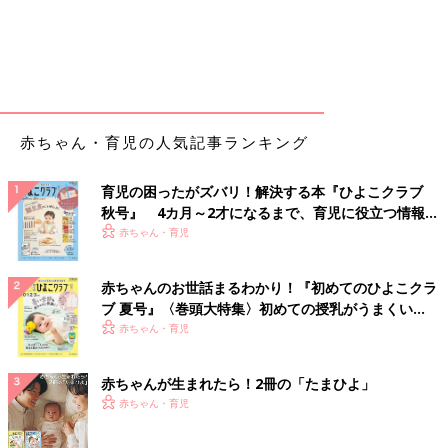
赤ちゃん・育児の人気記事ランキング
育児の困ったがズバリ！解決する本『ひよこクラブ
秋号』 4カ月～2才になるまで、育児に役立つ情報が
いっぱい！
赤ちゃん・育児
赤ちゃんのお世話まるわかり！『初めてのひよこクラ
ブ 夏号』〈巻頭大特集〉初めての授乳がうまくい
く！ おっぱい・ミルクの基本と夏のトラブル 解決テ
赤ちゃん・育児
ク
赤ちゃんが生まれたら！2冊の「たまひよ」
赤ちゃん・育児