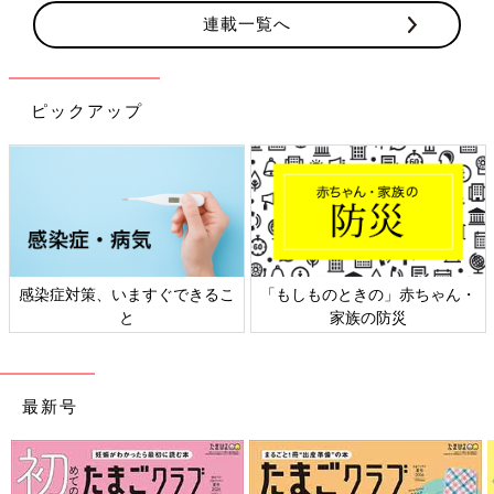
連載一覧へ
ピックアップ
もしものときの」赤ちゃん・
日本外来小児科学会リーフレッ
六星
家族の防災
ト検討会
最新号