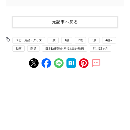
元記事へ戻る
ベビー用品・グッズ
0歳
1歳
2歳
3歳
4歳～
動画
防災
日本助産師会 産後お助け動画
#生後3ヶ月