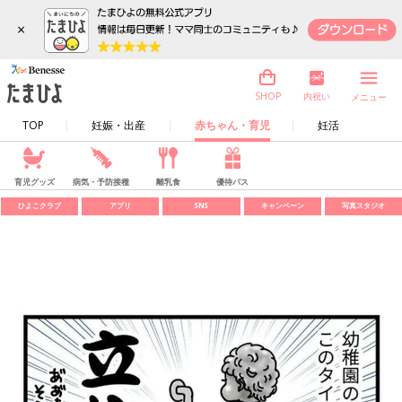
×
内祝い
SHOP
メニュー
TOP
妊娠・出産
赤ちゃん・育児
妊活
育児グッズ
病気・予防接種
離乳食
優待パス
ひよこクラブ
アプリ
SNS
キャンペーン
写真スタジオ