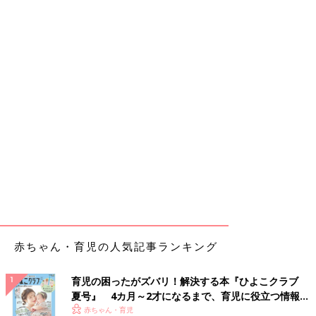
赤ちゃん・育児の人気記事ランキング
育児の困ったがズバリ！解決する本『ひよこクラブ
夏号』 4カ月～2才になるまで、育児に役立つ情報が
いっぱい！
赤ちゃん・育児