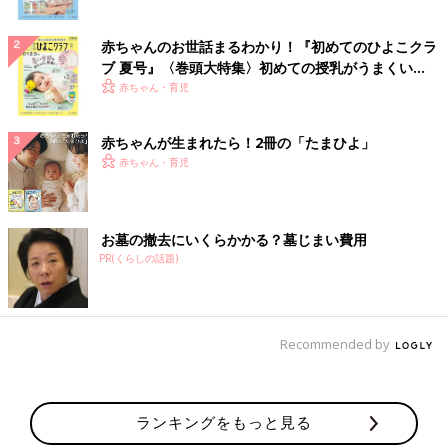
赤ちゃんのお世話まるわかり！『初めてのひよこクラ
ブ 夏号』〈巻頭大特集〉初めての授乳がうまくい
く！ おっぱい・ミルクの基本と夏のトラブル 解決テ
赤ちゃん・育児
ク
赤ちゃんが生まれたら！2冊の「たまひよ」
赤ちゃん・育児
お墓の撤去にいくらかかる？墓じまい費用
PR(くらしの話題)
Recommended by
ランキングをもっと見る