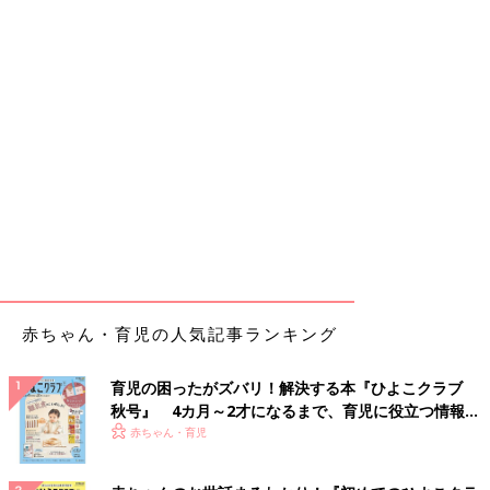
赤ちゃん・育児の人気記事ランキング
育児の困ったがズバリ！解決する本『ひよこクラブ
秋号』 4カ月～2才になるまで、育児に役立つ情報が
いっぱい！
赤ちゃん・育児