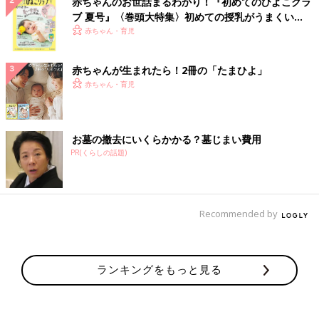
赤ちゃんのお世話まるわかり！『初めてのひよこクラ
ブ 夏号』〈巻頭大特集〉初めての授乳がうまくい
く！ おっぱい・ミルクの基本と夏のトラブル 解決テ
赤ちゃん・育児
ク
赤ちゃんが生まれたら！2冊の「たまひよ」
赤ちゃん・育児
お墓の撤去にいくらかかる？墓じまい費用
PR(くらしの話題)
Recommended by
ランキングをもっと見る