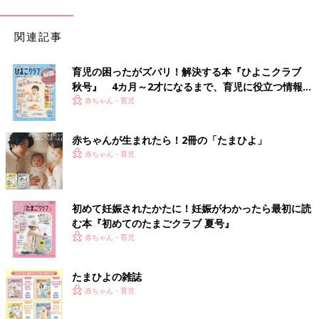
関連記事
育児の困ったがズバリ！解決する本『ひよこクラブ
秋号』 4カ月～2才になるまで、育児に役立つ情報が
いっぱい！
赤ちゃん・育児
赤ちゃんが生まれたら！2冊の「たまひよ」
赤ちゃん・育児
初めて妊娠されたかたに！妊娠がわかったら最初に読
む本『初めてのたまごクラブ 夏号』
赤ちゃん・育児
たまひよの雑誌
赤ちゃん・育児