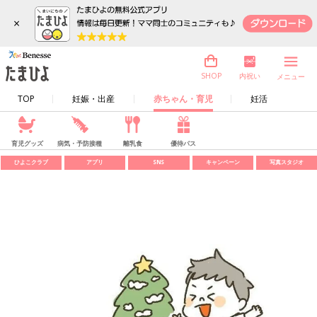
×
内祝い
SHOP
メニュー
TOP
妊娠・出産
赤ちゃん・育児
妊活
育児グッズ
病気・予防接種
離乳食
優待パス
ひよこクラブ
アプリ
SNS
キャンペーン
写真スタジオ