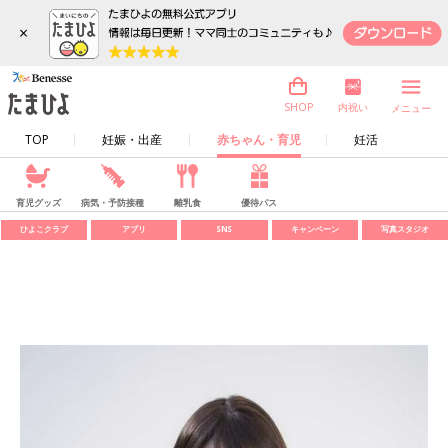
×
内祝い
SHOP
メニュー
TOP
妊娠・出産
赤ちゃん・育児
妊活
育児グッズ
病気・予防接種
離乳食
優待パス
ひよこクラブ
アプリ
SNS
キャンペーン
写真スタジオ