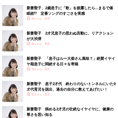
新妻聖子、2歳息子に「歌」を披露したら…まるで催
眠術⁉ 定番ソングのすごさを実感
赤ちゃん・育児
新妻聖子 2才児息子の思わぬ言動に、リアクション
が大渋滞
赤ちゃん・育児
新妻聖子 「息子はルー大柴さん風味？」絶賛イヤイ
ヤ期息子に悶絶する日々を寄稿
赤ちゃん・育児
新妻聖子 息子2才代 終わりのないトンネルにいた0
才代育児を脱出、過去の自分に教えてあげたい！
赤ちゃん・育児
新妻聖子 病める2才児の壮絶なイヤイヤに、健康の
尊さを思い知る