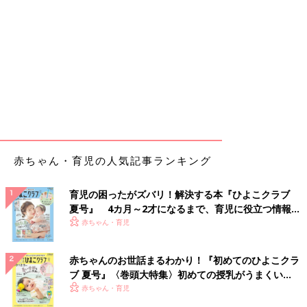
赤ちゃん・育児の人気記事ランキング
育児の困ったがズバリ！解決する本『ひよこクラブ
夏号』 4カ月～2才になるまで、育児に役立つ情報が
いっぱい！
赤ちゃん・育児
赤ちゃんのお世話まるわかり！『初めてのひよこクラ
ブ 夏号』〈巻頭大特集〉初めての授乳がうまくい
く！ おっぱい・ミルクの基本と夏のトラブル 解決テ
赤ちゃん・育児
ク