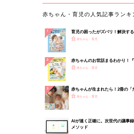
赤ちゃん・育児の人気記事ランキ
育児の困ったがズバリ！解決する
『ひよこクラブ 夏号』 4カ月～
赤ちゃん・育児
になるまで、育児に役立つ情報が
ぱい！
赤ちゃんのお世話まるわかり！『
てのひよこクラブ 夏号』〈巻頭
赤ちゃん・育児
集〉初めての授乳がうまくいく！
っぱい・ミルクの基本と夏のトラ
解決テク
赤ちゃんが生まれたら！2冊の「
ひよ」
赤ちゃん・育児
AIが速く正確に。次世代の議事
メソッド