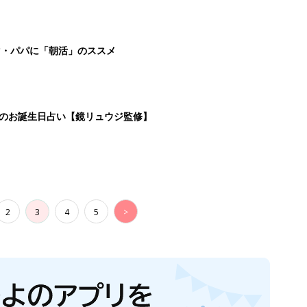
マ・パパに「朝活」のススメ
日のお誕生日占い【鏡リュウジ監修】
2
3
4
5
>