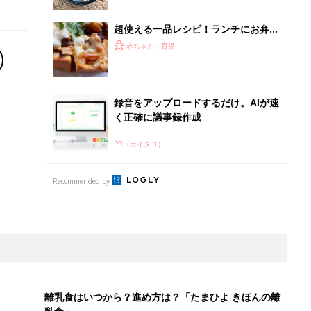
超使える一品レシピ！ランチにお弁当
にそのまま大活躍♪
赤ちゃん・育児
録音をアップロードするだけ。AIが速
く正確に議事録作成
PR（カイタヨ）
Recommended by
離乳食はいつから？進め方は？「たまひよ きほんの離