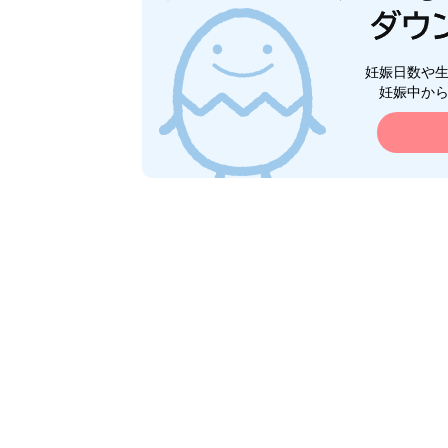
妊娠日数や
妊娠中か