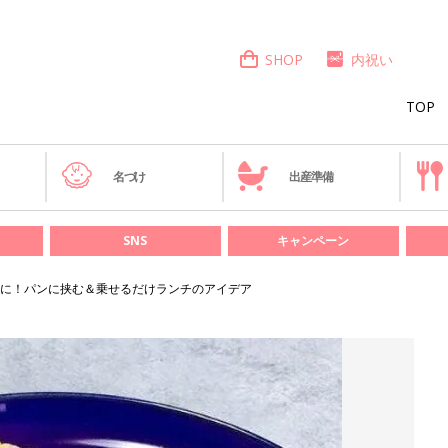
SHOP
内祝い
TOP
き
名づけ
出産準備
SNS
キャンペーン
に！パンに挟む＆乗せるだけランチのアイデア