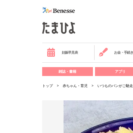
妊娠早見表
お金・手続
雑誌・書籍
アプリ
トップ
赤ちゃん・育児
いつものパンがご馳走