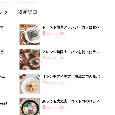
ング
関連記事
本
トースト簡単アレンジ！コレは食べた
2才
いおすすめレシピ4選
赤ちゃん・育児
いっ
初め
アレンジ無限大！パンを使ったランチ
大特
アイデア
赤ちゃん・育児
 お
ブル
たま
【ランチアイデア】簡単にできるパス
タランチ
赤ちゃん・育児
余っても大丈夫！コストコのロティサ
録作成
リーチキン活用レシピ4選
赤ちゃん・育児