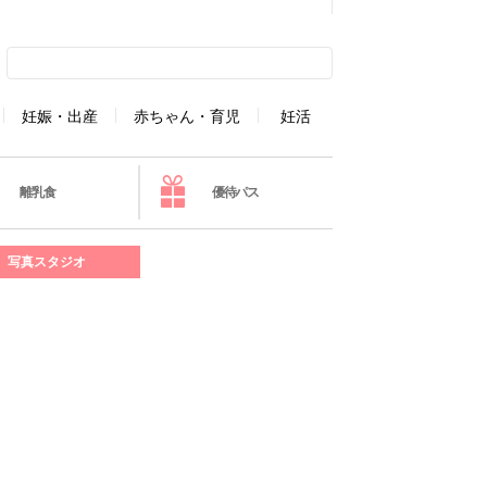
妊娠・出産
赤ちゃん・育児
妊活
離乳食
優待パス
写真スタジオ