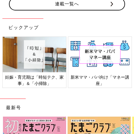
連載一覧へ
ピックアップ
マネー講
感染症対策、いますぐできるこ
「もしものときの」赤ち
と
家族の防災
最新号