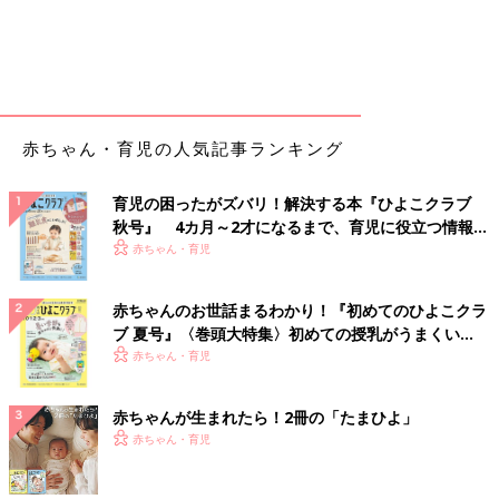
赤ちゃん・育児の人気記事ランキング
育児の困ったがズバリ！解決する本『ひよこクラブ
秋号』 4カ月～2才になるまで、育児に役立つ情報が
いっぱい！
赤ちゃん・育児
赤ちゃんのお世話まるわかり！『初めてのひよこクラ
ブ 夏号』〈巻頭大特集〉初めての授乳がうまくい
く！ おっぱい・ミルクの基本と夏のトラブル 解決テ
赤ちゃん・育児
ク
赤ちゃんが生まれたら！2冊の「たまひよ」
赤ちゃん・育児