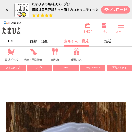
×
内祝い
SHOP
メニュー
TOP
妊娠・出産
赤ちゃん・育児
妊活
育児グッズ
病気・予防接種
離乳食
優待パス
ひよこクラブ
アプリ
SNS
キャンペーン
写真スタジオ