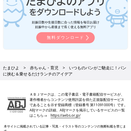
妊娠日数や生後日数に合った情報を毎日お届け
妊娠中から産後まで長く使える無料アプリ
無料ダウンロード
たまひよ
赤ちゃん・育児
いつものパンがご馳走に！パン
に挟む＆乗せるだけランチのアイデア
ＡＢＪマークは、この電子書店・電子書籍配信サービスが、
著作権者からコンテンツ使用許諾を得た正規版配信サービス
であることを示す登録商標（登録番号 第11091000号）です。
ABJマークの詳細、ABJマークを掲示しているサービスの一覧
はこちら→
https://aebs.or.jp/
本サイトに掲載されている記事・写真・イラスト等のコンテンツの無断転載を禁じま
す。