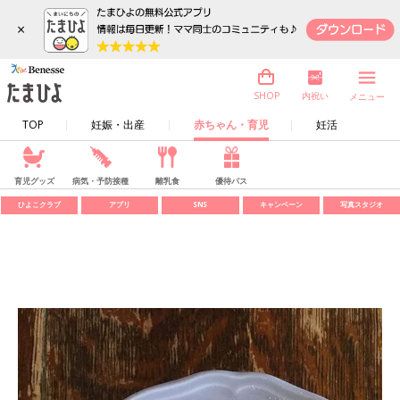
×
内祝い
SHOP
メニュー
TOP
妊娠・出産
赤ちゃん・育児
妊活
育児グッズ
病気・予防接種
離乳食
優待パス
ひよこクラブ
アプリ
SNS
キャンペーン
写真スタジオ