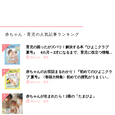
赤ちゃん・育児の人気記事ランキング
育児の困ったがズバリ！解決する本『ひよこクラブ
夏号』 4カ月～2才になるまで、育児に役立つ情報が
いっぱい！
赤ちゃん・育児
赤ちゃんのお世話まるわかり！『初めてのひよこクラ
ブ 夏号』〈巻頭大特集〉初めての授乳がうまくい
く！ おっぱい・ミルクの基本と夏のトラブル 解決テ
赤ちゃん・育児
ク
赤ちゃんが生まれたら！2冊の「たまひよ」
赤ちゃん・育児