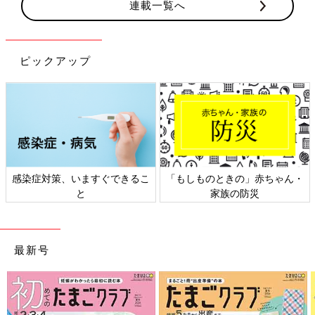
連載一覧へ
ピックアップ
ますぐできるこ
「もしものときの」赤ちゃん・
日本外来小児科
と
家族の防災
ト検
最新号