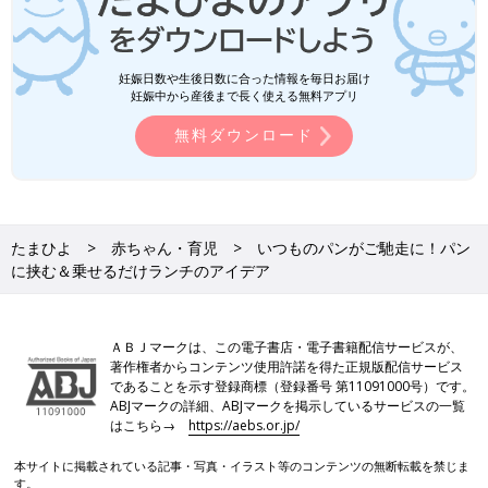
妊娠日数や生後日数に合った情報を毎日お届け
妊娠中から産後まで長く使える無料アプリ
無料ダウンロード
たまひよ
赤ちゃん・育児
いつものパンがご馳走に！パン
に挟む＆乗せるだけランチのアイデア
ＡＢＪマークは、この電子書店・電子書籍配信サービスが、
著作権者からコンテンツ使用許諾を得た正規版配信サービス
であることを示す登録商標（登録番号 第11091000号）です。
ABJマークの詳細、ABJマークを掲示しているサービスの一覧
はこちら→
https://aebs.or.jp/
本サイトに掲載されている記事・写真・イラスト等のコンテンツの無断転載を禁じま
す。