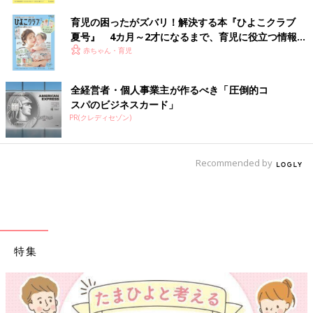
育児の困ったがズバリ！解決する本『ひよこクラブ
夏号』 4カ月～2才になるまで、育児に役立つ情報が
いっぱい！
赤ちゃん・育児
全経営者・個人事業主が作るべき「圧倒的コ
スパのビジネスカード」
PR(クレディセゾン)
Recommended by
特集
【ワクチン接種できるものも】妊婦の感染症対策