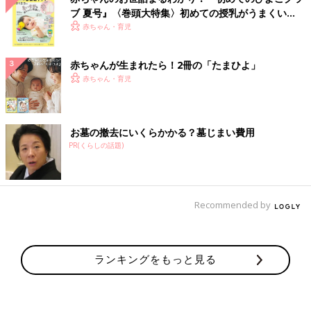
ブ 夏号』〈巻頭大特集〉初めての授乳がうまくい
く！ おっぱい・ミルクの基本と夏のトラブル 解決テ
赤ちゃん・育児
ク
赤ちゃんが生まれたら！2冊の「たまひよ」
赤ちゃん・育児
お墓の撤去にいくらかかる？墓じまい費用
PR(くらしの話題)
Recommended by
ランキングをもっと見る