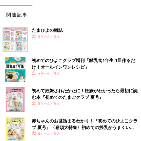
関連記事
たまひよの雑誌
赤ちゃん・育児
初めてのひよこクラブ増刊「離乳食1年生 1皿作るだ
け！オールインワン​レシピ」
赤ちゃん・育児
初めて妊娠されたかたに！妊娠がわかったら最初に読
む本『初めてのたまごクラブ 夏号』
赤ちゃん・育児
赤ちゃんのお世話まるわかり！『初めてのひよこクラ
ブ 夏号』〈巻頭大特集〉初めての授乳がうまくい
く！ おっぱい・ミルクの基本と夏のトラブル 解決テ
赤ちゃん・育児
ク