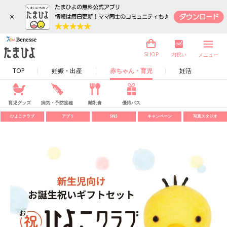
×
内祝い
SHOP
メニュー
TOP
妊娠・出産
赤ちゃん・育児
妊活
育児グッズ
病気・予防接種
離乳食
優待パス
ひよこクラブ
アプリ
SNS
キャンペーン
写真スタジオ