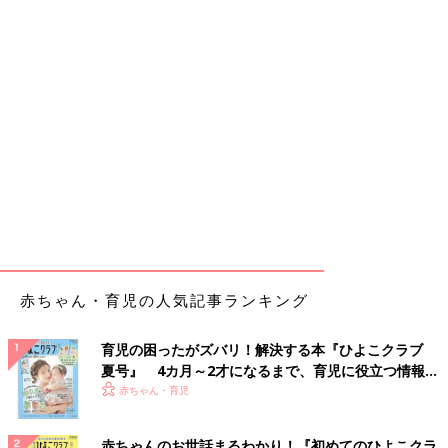
赤ちゃん・育児の人気記事ランキング
育児の困ったがズバリ！解決する本『ひよこクラブ
夏号』 4カ月～2才になるまで、育児に役立つ情報が
いっぱい！
赤ちゃん・育児
赤ちゃんのお世話まるわかり！『初めてのひよこクラ