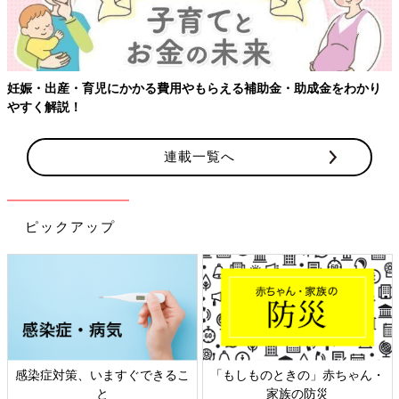
・助成金をわかり
連載一覧へ
ピックアップ
のときの」赤ちゃん・
日本外来小児科学会リーフレッ
六星占術 
家族の防災
ト検討会