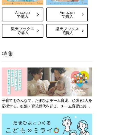
Amazon
Amazon
で購入
で購入
楽天ブックス
楽天ブックス
で購入
で購入
特集
子育てをみんなで。たまひよチーム育児。頑張る2人を
応援する、妊娠・育児世代を超え、チーム育児に共感
する社会を目指していきます。