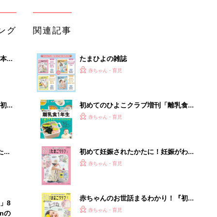
ング
関連記事
本
たまひよの雑誌
2才
赤ちゃん・育児
いっ
初め
初めてのひよこクラブ増刊「離乳食1
大特
年生 1皿作るだけ！オールインワン​レ
赤ちゃん・育児
 お
シピ」
ブル
たま
初めて妊娠されたかたに！妊娠がわか
ったら最初に読む本『初めてのたまご
赤ちゃん・育児
クラブ 夏号』
赤ちゃんのお世話まるわかり！『初め
」8
てのひよこクラブ 夏号』〈巻頭大特
赤ちゃん・育児
nの