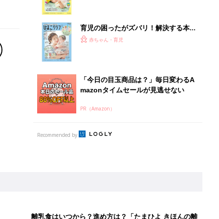
集〉初めての授乳がうまくいく！ お
っぱい・ミルクの基本と夏のトラブル
解決テク
育児の困ったがズバリ！解決する本
『ひよこクラブ 夏号』 4カ月～2才
赤ちゃん・育児
になるまで、育児に役立つ情報がいっ
ぱい！
「今日の目玉商品は？」毎日変わるA
mazonタイムセールが見逃せない
PR（Amazon）
Recommended by
離乳食はいつから？進め方は？「たまひよ きほんの離