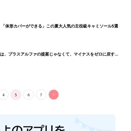
」「体形カバーができる」この夏大人気の主役級キャミソール5選
のは、プラスアルファの提案じゃなくて、マイナスをゼロに戻す手
4
5
6
7
>