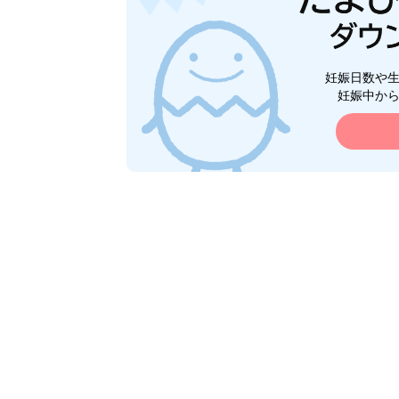
妊娠日数や
妊娠中か