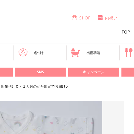
SHOP
内祝い
TOP
き
名づけ
出産準備
SNS
キャンペーン
【新創刊】０・１カ月のかた限定でお届け♪