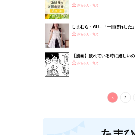
赤ちゃん・育児
しまむら・GU…「一目ぼれした
赤ちゃん・育児
【漫画】疲れている時に嬉しい
助け『ふうふう子育て ＃90』
赤ちゃん・育児
<
3