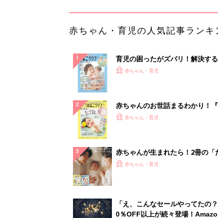
赤ちゃん・育児の人気記事ランキ
育児の困ったがズバリ！解決する
『ひよこクラブ 夏号』 4カ月～
赤ちゃん・育児
になるまで、育児に役立つ情報が
ぱい！
赤ちゃんのお世話まるわかり！『
てのひよこクラブ 夏号』〈巻頭
赤ちゃん・育児
集〉初めての授乳がうまくいく！
っぱい・ミルクの基本と夏のトラ
解決テク
赤ちゃんが生まれたら！2冊の「
ひよ」
赤ちゃん・育児
「え、こんなセールやってたの？
0％OFF以上が続々登場！Amazo