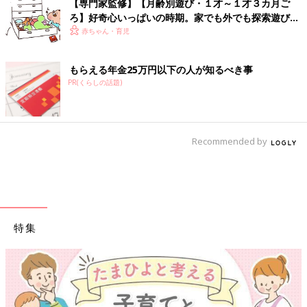
【専門家監修】【月齢別遊び・１才～１才３カ月ご
ろ】好奇心いっぱいの時期。家でも外でも探索遊びを
楽しんで
赤ちゃん・育児
もらえる年金25万円以下の人が知るべき事
PR(くらしの話題)
Recommended by
特集
【ワクチン接種できるものも】妊婦の感染症対策、知