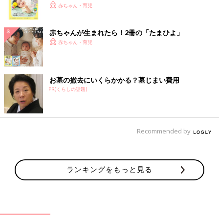
く！ おっぱい・ミルクの基本と夏のトラブル 解決テ
赤ちゃん・育児
ク
赤ちゃんが生まれたら！2冊の「たまひよ」
赤ちゃん・育児
お墓の撤去にいくらかかる？墓じまい費用
PR(くらしの話題)
Recommended by
ランキングをもっと見る