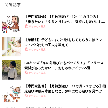
関連記事
【専門家監修】【月齢別遊び・10～11カ月ごろ】
「歩きたい」「やりとりしたい」気持ちを遊びにして
のばそう
赤ちゃん・育児
【年齢別】子どもにお片づけをしてもらうには？マ
マ・パパたちの工夫を教えて！
赤ちゃん・育児
GUキッズ「冬の外遊びにもバッチリ！」「フリース
素材があったかい！」おしゃれアイテム5選
赤ちゃん・育児
【専門家監修】【月齢別遊び・11カ月～１才ごろ】指
先遊びや積み木崩しなど、夢中になる遊びを見つけて
みよう
赤ちゃん・育児