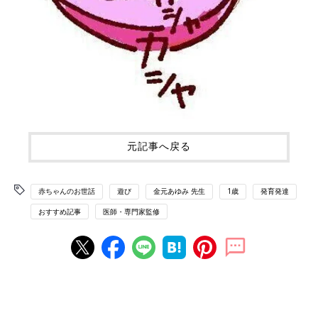
元記事へ戻る
赤ちゃんのお世話
遊び
金元あゆみ 先生
1歳
発育発達
おすすめ記事
医師・専門家監修