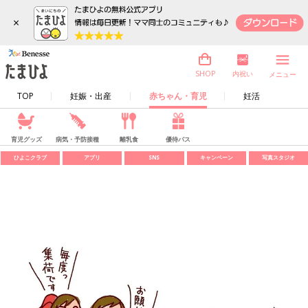
×
内祝い
SHOP
メニュー
TOP
妊娠・出産
赤ちゃん・育児
妊活
育児グッズ
病気・予防接種
離乳食
優待パス
ひよこクラブ
アプリ
SNS
キャンペーン
写真スタジオ