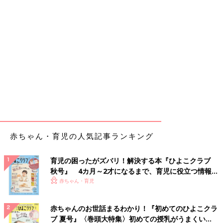
赤ちゃん・育児の人気記事ランキング
育児の困ったがズバリ！解決する本『ひよこクラブ
秋号』 4カ月～2才になるまで、育児に役立つ情報が
いっぱい！
赤ちゃん・育児
赤ちゃんのお世話まるわかり！『初めてのひよこクラ
ブ 夏号』〈巻頭大特集〉初めての授乳がうまくい