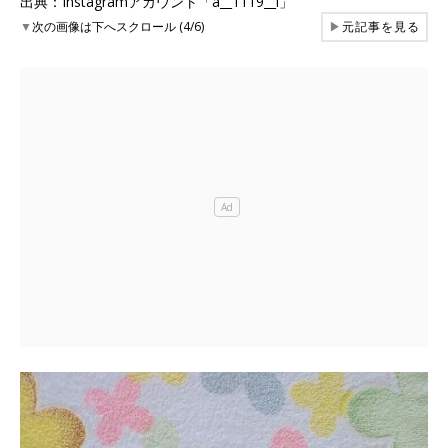
出典：Instagramアカウント「a__1119__i」
▼
次の画像は下へスクロール (4/6)
▶
元記事を見る