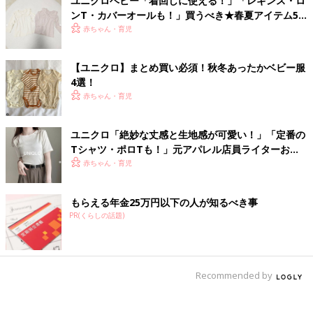
ユニクロベビー「着回しに使える！」「レギンス・ロ
ンT・カバーオールも！」買うべき★春夏アイテム5
選
赤ちゃん・育児
【ユニクロ】まとめ買い必須！秋冬あったかベビー服
4選！
赤ちゃん・育児
ユニクロ「絶妙な丈感と生地感が可愛い！」「定番の
Tシャツ・ポロTも！」元アパレル店員ライターおす
すめ★あか抜けトップス5選
赤ちゃん・育児
もらえる年金25万円以下の人が知るべき事
PR(くらしの話題)
Recommended by