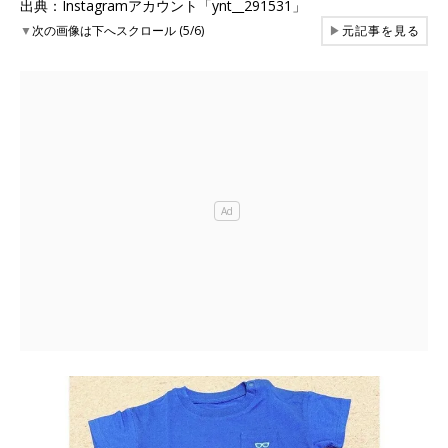
出典：Instagramアカウント「ynt__291531」
▼
次の画像は下へスクロール (5/6)
▶
元記事を見る