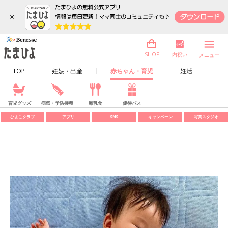
×
内祝い
SHOP
メニュー
TOP
妊娠・出産
赤ちゃん・育児
妊活
育児グッズ
病気・予防接種
離乳食
優待パス
ひよこクラブ
アプリ
SNS
キャンペーン
写真スタジオ