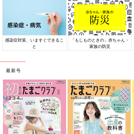
日本外来小児科学会リーフレッ
六星占術 細木かおりさんの人生
ト検討会
相談
最新号