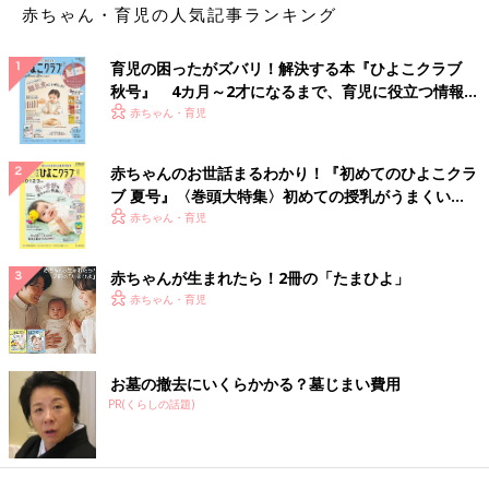
赤ちゃん・育児の人気記事ランキング
育児の困ったがズバリ！解決する本『ひよこクラブ
秋号』 4カ月～2才になるまで、育児に役立つ情報が
いっぱい！
赤ちゃん・育児
赤ちゃんのお世話まるわかり！『初めてのひよこクラ
ブ 夏号』〈巻頭大特集〉初めての授乳がうまくい
く！ おっぱい・ミルクの基本と夏のトラブル 解決テ
赤ちゃん・育児
ク
赤ちゃんが生まれたら！2冊の「たまひよ」
赤ちゃん・育児
お墓の撤去にいくらかかる？墓じまい費用
PR(くらしの話題)