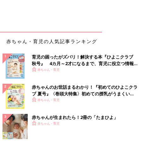
赤ちゃん・育児の人気記事ランキング
育児の困ったがズバリ！解決する本『ひよこクラブ
秋号』 4カ月～2才になるまで、育児に役立つ情報が
いっぱい！
赤ちゃん・育児
赤ちゃんのお世話まるわかり！『初めてのひよこクラ
ブ 夏号』〈巻頭大特集〉初めての授乳がうまくい
く！ おっぱい・ミルクの基本と夏のトラブル 解決テ
赤ちゃん・育児
ク
赤ちゃんが生まれたら！2冊の「たまひよ」
赤ちゃん・育児