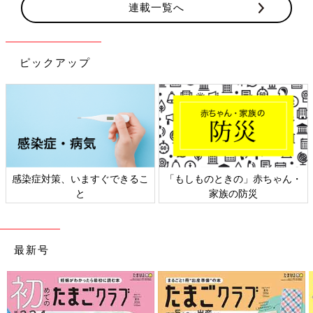
連載一覧へ
ピックアップ
」赤ちゃん・
日本外来小児科学会リーフレッ
六星占術 細木かおり
災
ト検討会
相談
最新号