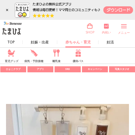
×
内祝い
SHOP
メニュー
TOP
妊娠・出産
赤ちゃん・育児
妊活
育児グッズ
病気・予防接種
離乳食
優待パス
ひよこクラブ
アプリ
SNS
キャンペーン
写真スタジオ