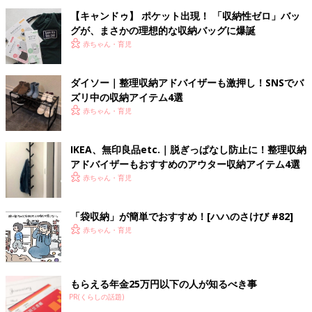
【キャンドゥ】 ポケット出現！ 「収納性ゼロ」バッ
グが、まさかの理想的な収納バッグに爆誕
赤ちゃん・育児
ダイソー｜整理収納アドバイザーも激押し！SNSでバ
ズリ中の収納アイテム4選
赤ちゃん・育児
IKEA、無印良品etc.｜脱ぎっぱなし防止に！整理収納
アドバイザーもおすすめのアウター収納アイテム4選
赤ちゃん・育児
「袋収納」が簡単でおすすめ！[ハハのさけび #82]
赤ちゃん・育児
もらえる年金25万円以下の人が知るべき事
PR(くらしの話題)