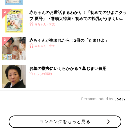
赤ちゃんのお世話まるわかり！『初めてのひよこクラ
ブ 夏号』〈巻頭大特集〉初めての授乳がうまくい
く！ おっぱい・ミルクの基本と夏のトラブル 解決テ
赤ちゃん・育児
ク
赤ちゃんが生まれたら！2冊の「たまひよ」
赤ちゃん・育児
お墓の撤去にいくらかかる？墓じまい費用
PR(くらしの話題)
Recommended by
ランキングをもっと見る