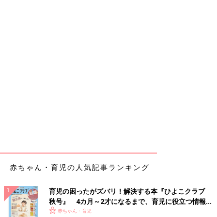
赤ちゃん・育児の人気記事ランキング
育児の困ったがズバリ！解決する本『ひよこクラブ
秋号』 4カ月～2才になるまで、育児に役立つ情報が
いっぱい！
赤ちゃん・育児