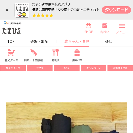
×
内祝い
SHOP
メニュー
TOP
妊娠・出産
赤ちゃん・育児
妊活
育児グッズ
病気・予防接種
離乳食
優待パス
ひよこクラブ
アプリ
SNS
キャンペーン
写真スタジオ