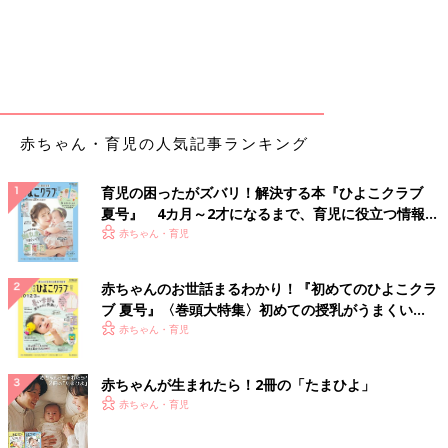
赤ちゃん・育児の人気記事ランキング
育児の困ったがズバリ！解決する本『ひよこクラブ
夏号』 4カ月～2才になるまで、育児に役立つ情報が
いっぱい！
赤ちゃん・育児
赤ちゃんのお世話まるわかり！『初めてのひよこクラ
ブ 夏号』〈巻頭大特集〉初めての授乳がうまくい
く！ おっぱい・ミルクの基本と夏のトラブル 解決テ
赤ちゃん・育児
ク
赤ちゃんが生まれたら！2冊の「たまひよ」
赤ちゃん・育児