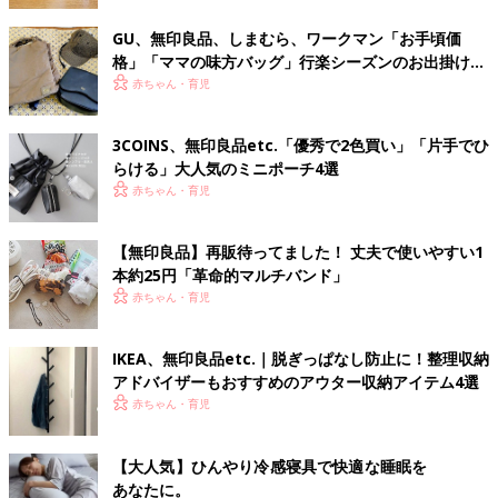
GU、無印良品、しまむら、ワークマン「お手頃価
格」「ママの味方バッグ」行楽シーズンのお出掛け
に！おすすめの大人リュック5選
赤ちゃん・育児
3COINS、無印良品etc.「優秀で2色買い」「片手でひ
らける」大人気のミニポーチ4選
赤ちゃん・育児
【無印良品】再販待ってました！ 丈夫で使いやすい1
本約25円「革命的マルチバンド」
赤ちゃん・育児
IKEA、無印良品etc.｜脱ぎっぱなし防止に！整理収納
アドバイザーもおすすめのアウター収納アイテム4選
赤ちゃん・育児
【大人気】ひんやり冷感寝具で快適な睡眠を
あなたに。