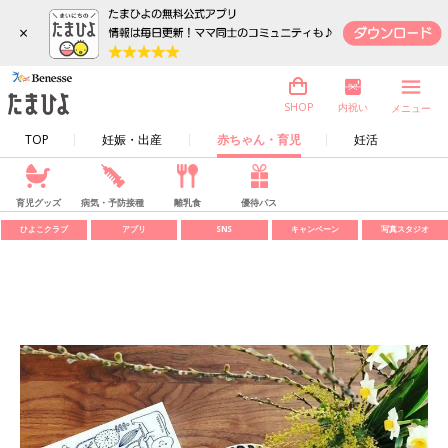
×
内祝い
SHOP
メニュー
TOP
妊娠・出産
赤ちゃん・育児
妊活
育児グッズ
病気・予防接種
離乳食
優待パス
ひよこクラブ
アプリ
SNS
キャンペーン
写真スタジオ