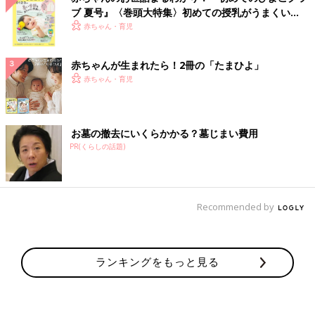
ブ 夏号』〈巻頭大特集〉初めての授乳がうまくい
く！ おっぱい・ミルクの基本と夏のトラブル 解決テ
赤ちゃん・育児
ク
赤ちゃんが生まれたら！2冊の「たまひよ」
赤ちゃん・育児
お墓の撤去にいくらかかる？墓じまい費用
PR(くらしの話題)
Recommended by
ランキングをもっと見る