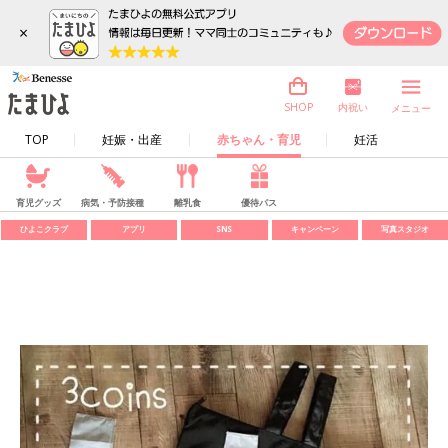
×
内祝い
SHOP
メニュー
TOP
妊娠・出産
赤ちゃん・育児
妊活
育児グッズ
病気・予防接種
離乳食
優待パス
ひよこクラブ
アプリ
SNS
キャンペーン
写真スタジオ