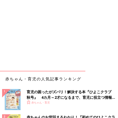
赤ちゃん・育児の人気記事ランキング
育児の困ったがズバリ！解決する本『ひよこクラブ
秋号』 4カ月～2才になるまで、育児に役立つ情報が
いっぱい！
赤ちゃん・育児
赤ちゃんのお世話まるわかり！『初めてのひよこクラ