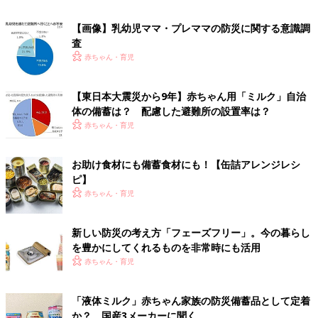
【画像】乳幼児ママ・プレママの防災に関する意識調
査
赤ちゃん・育児
【東日本大震災から9年】赤ちゃん用「ミルク」自治
体の備蓄は？ 配慮した避難所の設置率は？
赤ちゃん・育児
お助け食材にも備蓄食材にも！【缶詰アレンジレシ
ピ】
赤ちゃん・育児
新しい防災の考え方「フェーズフリー」。今の暮らし
を豊かにしてくれるものを非常時にも活用
赤ちゃん・育児
「液体ミルク」赤ちゃん家族の防災備蓄品として定着
か？ 国産3メーカーに聞く