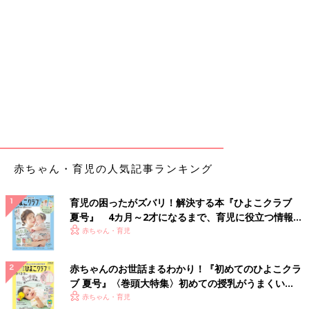
赤ちゃん・育児の人気記事ランキング
育児の困ったがズバリ！解決する本『ひよこクラブ
夏号』 4カ月～2才になるまで、育児に役立つ情報が
いっぱい！
赤ちゃん・育児
赤ちゃんのお世話まるわかり！『初めてのひよこクラ
ブ 夏号』〈巻頭大特集〉初めての授乳がうまくい
く！ おっぱい・ミルクの基本と夏のトラブル 解決テ
赤ちゃん・育児