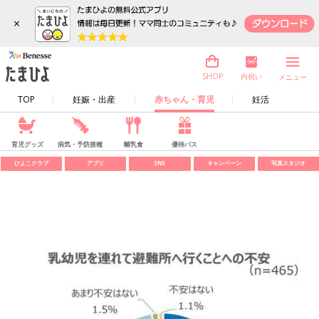
×
内祝い
SHOP
メニュー
TOP
妊娠・出産
赤ちゃん・育児
妊活
育児グッズ
病気・予防接種
離乳食
優待パス
ひよこクラブ
アプリ
SNS
キャンペーン
写真スタジオ