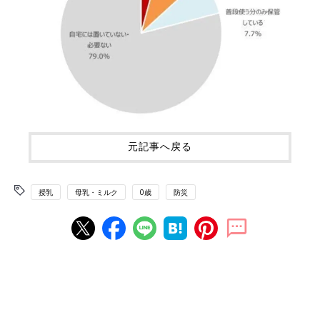
元記事へ戻る
授乳
母乳・ミルク
0歳
防災