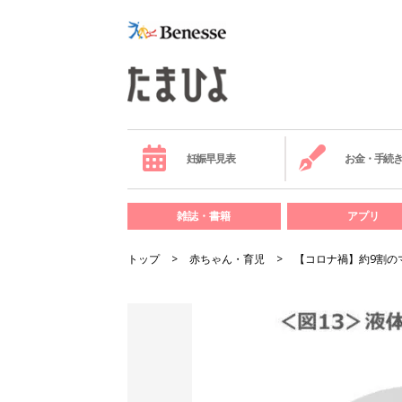
妊娠早見表
お金・手続
雑誌・書籍
アプリ
トップ
赤ちゃん・育児
【コロナ禍】約9割の