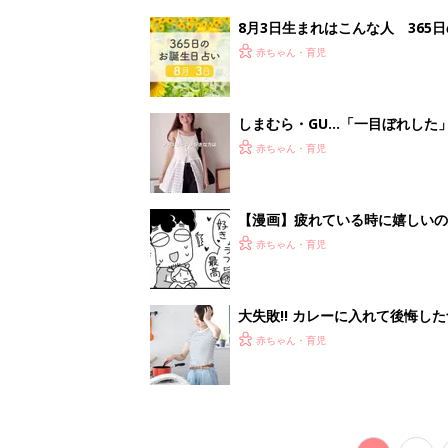
赤ちゃん・育児
<
7
妊娠日数や
妊娠中か