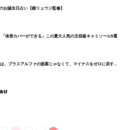
8
9
10
11
>
生後日数に合った情報を毎日お届け
ら産後まで長く使える無料アプリ
ダウンロード