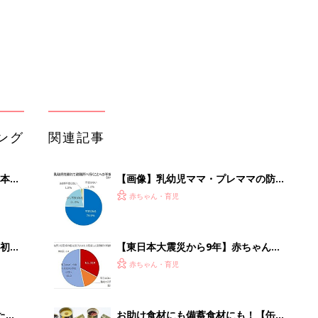
初め
【東日本大震災から9年】赤ちゃん用
大特
「ミルク」自治体の備蓄は？ 配慮し
赤ちゃん・育児
 お
た避難所の設置率は？
ブル
たま
お助け食材にも備蓄食材にも！【缶詰
アレンジレシピ】
赤ちゃん・育児
新しい防災の考え方「フェーズフリ
」8
ー」。今の暮らしを豊かにしてくれる
赤ちゃん・育児
nの
ものを非常時にも活用
「液体ミルク」赤ちゃん家族の防災備
蓄品として定着か？ 国産3メーカー
赤ちゃん・育児
に聞く
【毎日変わる】Amazonタイムセール
が見逃せない！