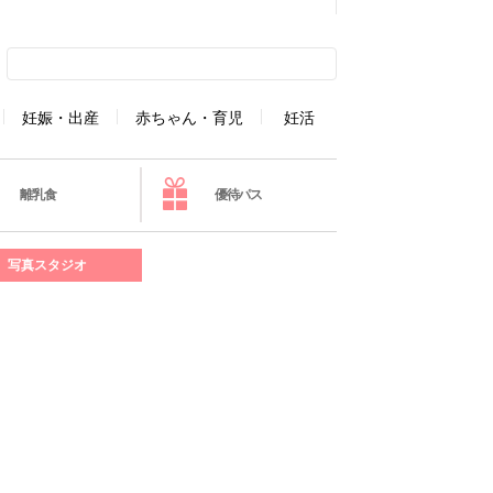
妊娠・出産
赤ちゃん・育児
妊活
離乳食
優待パス
写真スタジオ