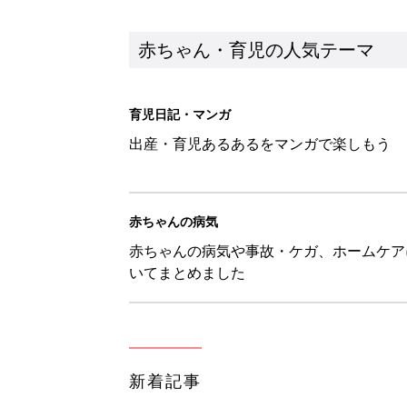
新着記事
8月3日生まれはこんな人 365
赤ちゃん・育児
しまむら・GU…「一目ぼれした
赤ちゃん・育児
【漫画】疲れている時に嬉しい
助け『ふうふう子育て ＃90』
赤ちゃん・育児
大失敗!! カレーに入れて後悔し