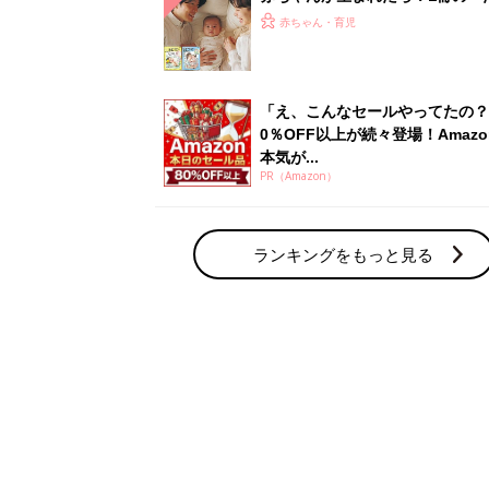
赤ちゃん・育児の人気テーマ
育児日記・マンガ
出産・育児あるあるをマンガで楽しもう
赤ちゃんの病気
赤ちゃんの病気や事故・ケガ、ホームケア
いてまとめました