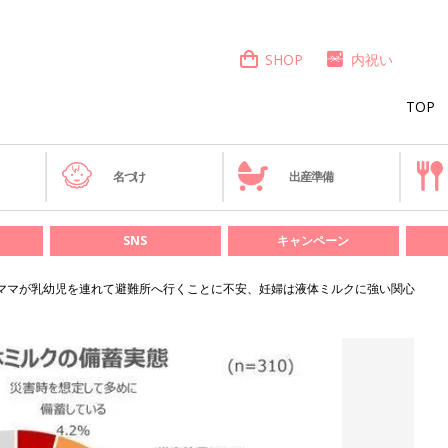
SHOP
内祝い
TOP
き
名づけ
出産準備
SNS
キャンペーン
ママが乳幼児を連れて避難所へ行くことに不安、妊婦は液体ミルクに強い関心