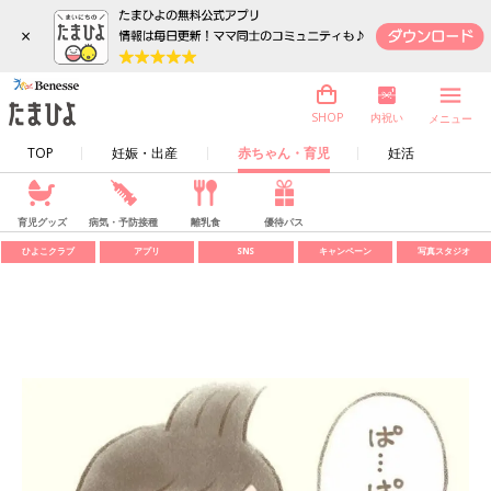
×
内祝い
SHOP
メニュー
TOP
妊娠・出産
赤ちゃん・育児
妊活
育児グッズ
病気・予防接種
離乳食
優待パス
ひよこクラブ
アプリ
SNS
キャンペーン
写真スタジオ