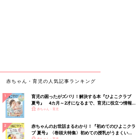
赤ちゃん・育児の人気記事ランキング
育児の困ったがズバリ！解決する本『ひよこクラブ
夏号』 4カ月～2才になるまで、育児に役立つ情報が
いっぱい！
赤ちゃん・育児
赤ちゃんのお世話まるわかり！『初めてのひよこクラ
ブ 夏号』〈巻頭大特集〉初めての授乳がうまくい
赤ちゃん・育児