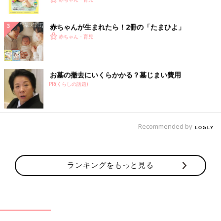
く！ おっぱい・ミルクの基本と夏のトラブル 解決テ
ク
赤ちゃんが生まれたら！2冊の「たまひよ」
赤ちゃん・育児
お墓の撤去にいくらかかる？墓じまい費用
PR(くらしの話題)
Recommended by
ランキングをもっと見る