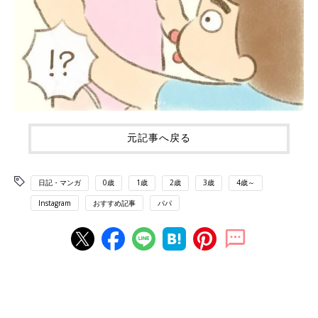
元記事へ戻る
日記・マンガ
0歳
1歳
2歳
3歳
4歳～
Instagram
おすすめ記事
パパ