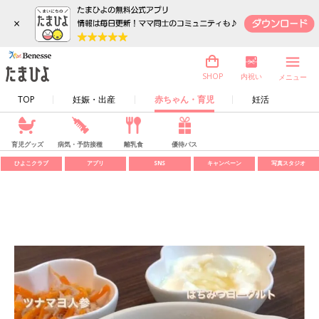
×
内祝い
SHOP
メニュー
TOP
妊娠・出産
赤ちゃん・育児
妊活
育児グッズ
病気・予防接種
離乳食
優待パス
ひよこクラブ
アプリ
SNS
キャンペーン
写真スタジオ