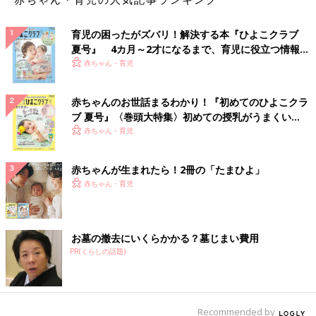
育児の困ったがズバリ！解決する本『ひよこクラブ
夏号』 4カ月～2才になるまで、育児に役立つ情報が
いっぱい！
赤ちゃん・育児
赤ちゃんのお世話まるわかり！『初めてのひよこクラ
ブ 夏号』〈巻頭大特集〉初めての授乳がうまくい
く！ おっぱい・ミルクの基本と夏のトラブル 解決テ
赤ちゃん・育児
ク
赤ちゃんが生まれたら！2冊の「たまひよ」
赤ちゃん・育児
お墓の撤去にいくらかかる？墓じまい費用
PR(くらしの話題)
Recommended by