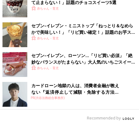
て止まらない！」話題のチョコスイーツ5選
赤ちゃん・育児
セブン-イレブン・ミニストップ「ねっとり＆なめら
かで美味しい！」「リピ買い確定！」話題のお芋スイ
ーツ4選
赤ちゃん・育児
セブン-イレブン、ローソン…「リピ買い必須」「絶
妙なバランスがたまらない」大人気のいちごスイーツ
4選
赤ちゃん・育児
カードローン地獄の人は、消費者金融が教え
ない『返済停止して減額・免除する方法』
PR(渋谷法務総合事務所)
で...
Recommended by