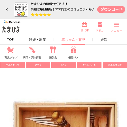
×
内祝い
SHOP
メニュー
TOP
妊娠・出産
赤ちゃん・育児
妊活
育児グッズ
病気・予防接種
離乳食
優待パス
ひよこクラブ
アプリ
SNS
キャンペーン
写真スタジオ