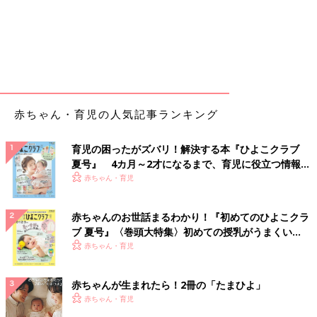
赤ちゃん・育児の人気記事ランキング
育児の困ったがズバリ！解決する本『ひよこクラブ
夏号』 4カ月～2才になるまで、育児に役立つ情報が
いっぱい！
赤ちゃん・育児
赤ちゃんのお世話まるわかり！『初めてのひよこクラ
ブ 夏号』〈巻頭大特集〉初めての授乳がうまくい
く！ おっぱい・ミルクの基本と夏のトラブル 解決テ
赤ちゃん・育児
ク
赤ちゃんが生まれたら！2冊の「たまひよ」
赤ちゃん・育児