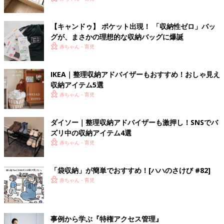
【キャンドゥ】 ポケット出現！ 「収納性ゼロ」バッ
グが、まさかの理想的な収納バッグに爆誕
赤ちゃん・育児
IKEA｜整理収納アドバイザーもおすすめ！おしゃ見え
収納アイテム5選
赤ちゃん・育児
ダイソー｜整理収納アドバイザーも激押し！SNSでバ
ズリ中の収納アイテム4選
赤ちゃん・育児
「袋収納」が簡単でおすすめ！[ハハのさけび #82]
赤ちゃん・育児
事例から学ぶ『特権アクセス管理』