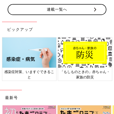
連載一覧へ
ピックアップ
きの」赤ちゃん・
日本外来小児科学会リーフレッ
六星占術 細木か
の防災
ト検討会
相
最新号