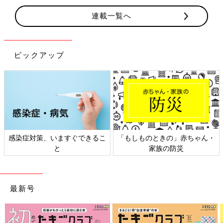
連載一覧へ
ピックアップ
ちゃん・
日本外来小児科学会リーフレッ
六星占術 細木かおりさん
ト検討会
相談
最新号