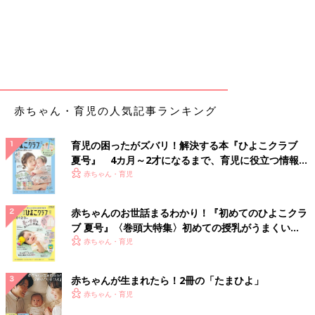
赤ちゃん・育児の人気記事ランキング
育児の困ったがズバリ！解決する本『ひよこクラブ
夏号』 4カ月～2才になるまで、育児に役立つ情報が
いっぱい！
赤ちゃん・育児
赤ちゃんのお世話まるわかり！『初めてのひよこクラ
ブ 夏号』〈巻頭大特集〉初めての授乳がうまくい
く！ おっぱい・ミルクの基本と夏のトラブル 解決テ
赤ちゃん・育児
ク
赤ちゃんが生まれたら！2冊の「たまひよ」
赤ちゃん・育児