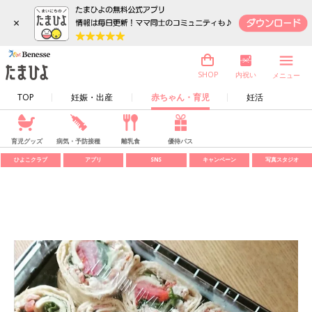
×
内祝い
SHOP
メニュー
TOP
妊娠・出産
赤ちゃん・育児
妊活
育児グッズ
病気・予防接種
離乳食
優待パス
ひよこクラブ
アプリ
SNS
キャンペーン
写真スタジオ