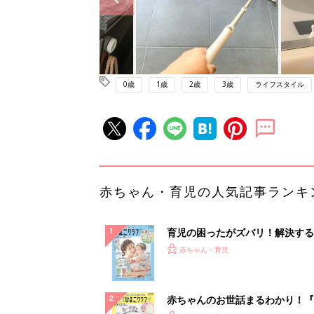
0歳
1歳
2歳
3歳
ライフスタイル
赤ちゃん・育児の人気記事ランキ
育児の困ったがズバリ！解決する
『ひよこクラブ 夏号』 4カ月～
赤ちゃん・育児
になるまで、育児に役立つ情報が
ぱい！
赤ちゃんのお世話まるわかり！『