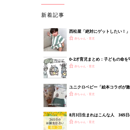
新着記事
西松屋「絶対にゲットしたい！
ズりアイテム5選
赤ちゃん・育児
0-2才育児まとめ：子どもの命を守る、C
赤ちゃん・育児
ユニクロベビー「絵本コラボが激
5選
赤ちゃん・育児
8月3日生まれはこんな人 365
赤ちゃん・育児