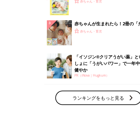
てのひよこクラブ 夏号』〈巻頭
赤ちゃん・育児
集〉初めての授乳がうまくいく！
っぱい・ミルクの基本と夏のトラ
解決テク
赤ちゃんが生まれたら！2冊の「
ひよ」
赤ちゃん・育児
「イソジン®クリアうがい薬」と
しょに「うがいパワー」で一年中
健やか
PR（iNova｜Hugkum）
ランキングをもっと見る