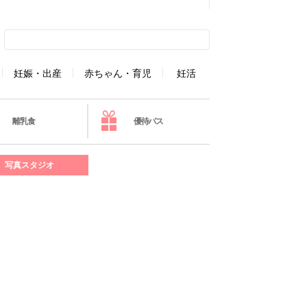
妊娠・出産
赤ちゃん・育児
妊活
離乳食
優待パス
写真スタジオ