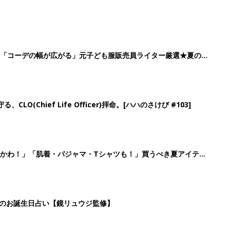
」「コーデの幅が広がる」元子ども服販売員ライター厳選★夏のバ
LO(Chief Life Officer)拝命。[ハハのさけび #103]
かわ！」「肌着・パジャマ・Tシャツも！」買うべき夏アイテム
日のお誕生日占い【鏡リュウジ監修】