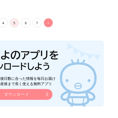
4
5
6
7
>
生後日数に合った情報を毎日お届け
ら産後まで長く使える無料アプリ
ダウンロード