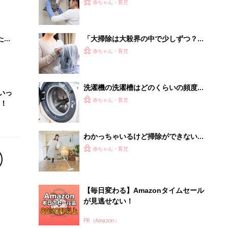
大特
【大掃除、やってますか？】
赤ちゃん・育児
 お
ブル
たま
「大掃除は大殺界の中で少しずつ？ま
とめて？」細木かおりさんの人生相談
赤ちゃん・育児
179回
洗濯機の洗濯槽はどのくらいの頻度で
いっ
掃除するのが正解!? 買ってから一度
赤ちゃん・育児
！
も掃除してない強者も…。専門家に聞
く
わかっちゃいるけど掃除ができない
「わが家のここにホコリがたまってい
赤ちゃん・育児
ます」
【毎日変わる】Amazonタイムセール
が見逃せない！
PR（Amazon）