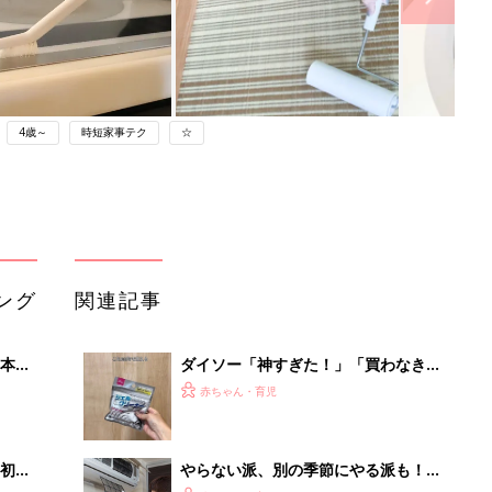
4歳～
時短家事テク
☆
ング
関連記事
本
ダイソー「神すぎた！」「買わなきゃ
2才
損」面倒な大掃除もこれでラクラク！
赤ちゃん・育児
いっ
お掃除グッズ4選
初め
やらない派、別の季節にやる派も！