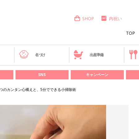
SHOP
内祝い
TOP
き
名づけ
出産準備
SNS
キャンペーン
3つのカンタン心構えと、5分でできる小掃除術