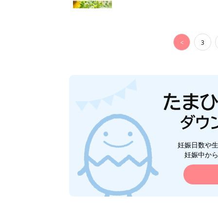
<
3
妊娠日数や
妊娠中か