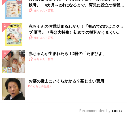
秋号』 4カ月～2才になるまで、育児に役立つ情報が
いっぱい！
赤ちゃん・育児
赤ちゃんのお世話まるわかり！『初めてのひよこクラ
ブ 夏号』〈巻頭大特集〉初めての授乳がうまくい
く！ おっぱい・ミルクの基本と夏のトラブル 解決テ
赤ちゃん・育児
ク
赤ちゃんが生まれたら！2冊の「たまひよ」
赤ちゃん・育児
お墓の撤去にいくらかかる？墓じまい費用
PR(くらしの話題)
Recommended by