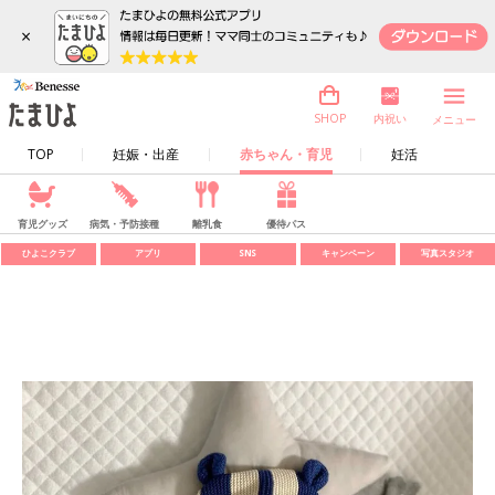
×
内祝い
SHOP
メニュー
TOP
妊娠・出産
赤ちゃん・育児
妊活
育児グッズ
病気・予防接種
離乳食
優待パス
ひよこクラブ
アプリ
SNS
キャンペーン
写真スタジオ