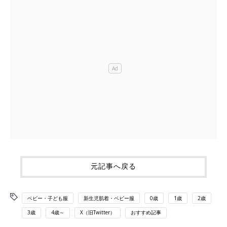
元記事へ戻る
ベビー・子ども服
新生児肌着・ベビー服
0歳
1歳
2歳
3歳
4歳～
X（旧Twitter）
おすすめ記事