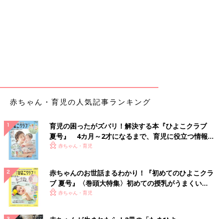
赤ちゃん・育児の人気記事ランキング
育児の困ったがズバリ！解決する本『ひよこクラブ
夏号』 4カ月～2才になるまで、育児に役立つ情報が
いっぱい！
赤ちゃん・育児
赤ちゃんのお世話まるわかり！『初めてのひよこクラ
ブ 夏号』〈巻頭大特集〉初めての授乳がうまくい
く！ おっぱい・ミルクの基本と夏のトラブル 解決テ
赤ちゃん・育児
ク