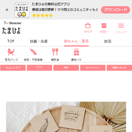
×
内祝い
SHOP
メニュー
TOP
妊娠・出産
赤ちゃん・育児
妊活
育児グッズ
病気・予防接種
離乳食
優待パス
ひよこクラブ
アプリ
SNS
キャンペーン
写真スタジオ