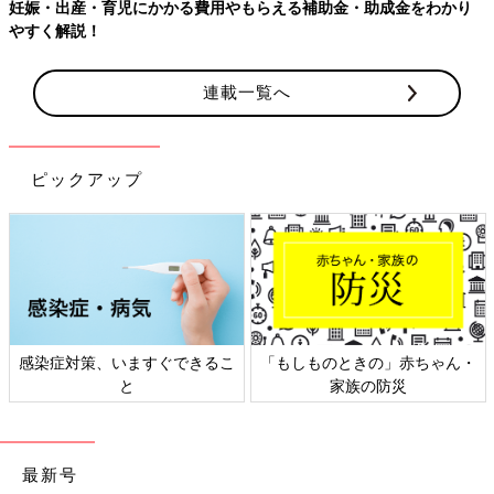
児にかかる費用やもらえる補助金・助成金をわかり
連載一覧へ
ピックアップ
、いますぐできるこ
「もしものときの」赤ちゃん・
日本外来小児
と
家族の防災
ト
最新号