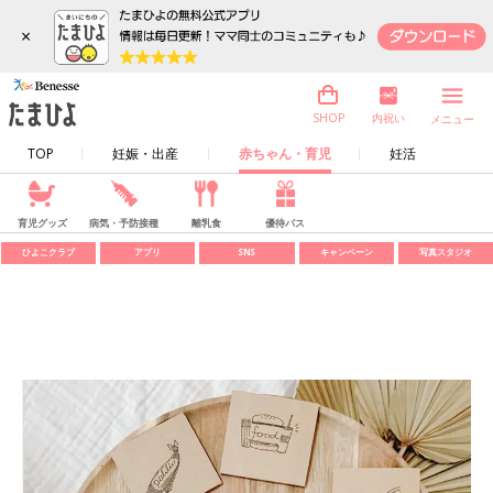
×
内祝い
SHOP
メニュー
TOP
妊娠・出産
赤ちゃん・育児
妊活
育児グッズ
病気・予防接種
離乳食
優待パス
ひよこクラブ
アプリ
SNS
キャンペーン
写真スタジオ