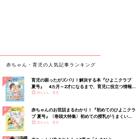
赤ちゃん・育児の人気記事ランキング
育児の困ったがズバリ！解決する本『ひよこクラブ
夏号』 4カ月～2才になるまで、育児に役立つ情報が
いっぱい！
赤ちゃん・育児
赤ちゃんのお世話まるわかり！『初めてのひよこクラ
ブ 夏号』〈巻頭大特集〉初めての授乳がうまくい
く！ おっぱい・ミルクの基本と夏のトラブル 解決テ
赤ちゃん・育児
ク