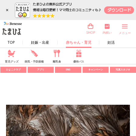
×
内祝い
SHOP
メニュー
TOP
妊娠・出産
赤ちゃん・育児
妊活
育児グッズ
病気・予防接種
離乳食
優待パス
ひよこクラブ
アプリ
SNS
キャンペーン
写真スタジオ