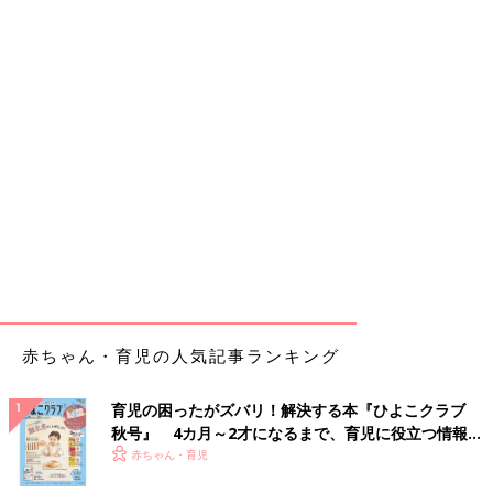
赤ちゃん・育児の人気記事ランキング
育児の困ったがズバリ！解決する本『ひよこクラブ
秋号』 4カ月～2才になるまで、育児に役立つ情報が
いっぱい！
赤ちゃん・育児