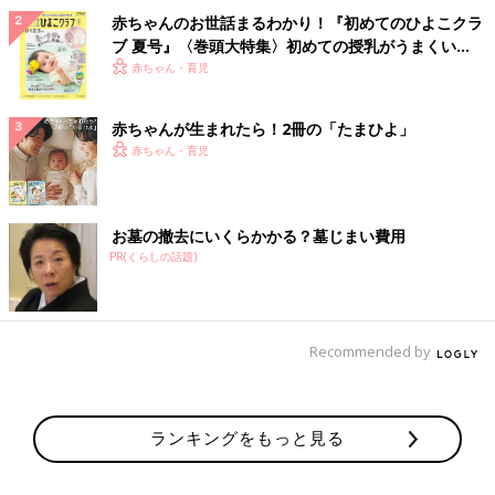
赤ちゃんのお世話まるわかり！『初めてのひよこクラ
ブ 夏号』〈巻頭大特集〉初めての授乳がうまくい
く！ おっぱい・ミルクの基本と夏のトラブル 解決テ
赤ちゃん・育児
ク
赤ちゃんが生まれたら！2冊の「たまひよ」
赤ちゃん・育児
お墓の撤去にいくらかかる？墓じまい費用
PR(くらしの話題)
Recommended by
ランキングをもっと見る