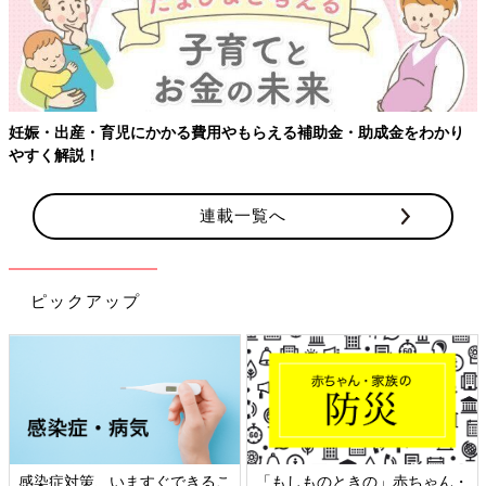
連載一覧へ
ピックアップ
・
日本外来小児科学会リーフレッ
六星占術 細木かおりさんの人