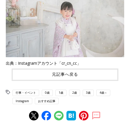
出典：Instagramアカウント「cr_cn_cc」
元記事へ戻る
行事・イベント
0歳
1歳
2歳
3歳
4歳～
Instagram
おすすめ記事