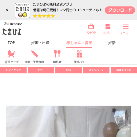
×
内祝い
SHOP
メニュー
TOP
妊娠・出産
赤ちゃん・育児
妊活
育児グッズ
病気・予防接種
離乳食
優待パス
ひよこクラブ
アプリ
SNS
キャンペーン
写真スタジオ