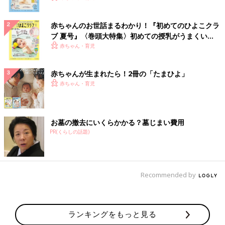
赤ちゃんのお世話まるわかり！『初めてのひよこクラ
ブ 夏号』〈巻頭大特集〉初めての授乳がうまくい
く！ おっぱい・ミルクの基本と夏のトラブル 解決テ
赤ちゃん・育児
ク
赤ちゃんが生まれたら！2冊の「たまひよ」
赤ちゃん・育児
お墓の撤去にいくらかかる？墓じまい費用
PR(くらしの話題)
Recommended by
ランキングをもっと見る