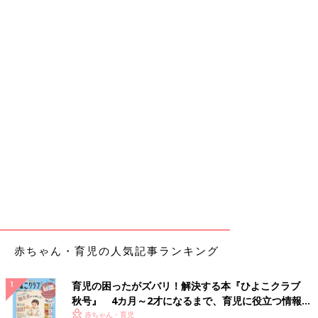
赤ちゃん・育児の人気記事ランキング
育児の困ったがズバリ！解決する本『ひよこクラブ
秋号』 4カ月～2才になるまで、育児に役立つ情報が
いっぱい！
赤ちゃん・育児