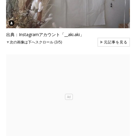
出典：Instagramアカウント「__aki.aki」
▼
次の画像は下へスクロール (3/5)
▶
元記事を見る