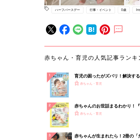
ハーフバースデー
行事・イベント
0歳
In
赤ちゃん・育児の人気記事ランキ
育児の困ったがズバリ！解決する
『ひよこクラブ 夏号』 4カ月～
赤ちゃん・育児
になるまで、育児に役立つ情報が
ぱい！
赤ちゃんのお世話まるわかり！『
てのひよこクラブ 夏号』〈巻頭
赤ちゃん・育児
集〉初めての授乳がうまくいく！
っぱい・ミルクの基本と夏のトラ
解決テク
赤ちゃんが生まれたら！2冊の「