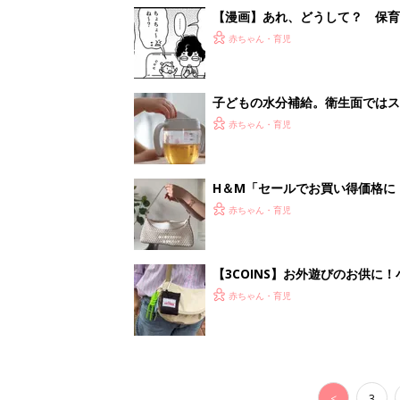
【漫画】あれ、どうして？ 保
がする……！『ふうふう子育て ＃
赤ちゃん・育児
子どもの水分補給。衛生面ではス
く3つのコツとは？【専門家監修
赤ちゃん・育児
H＆М「セールでお買い得価格に
赤ちゃん・育児
【3COINS】お外遊びのお供
ート」
赤ちゃん・育児
<
3