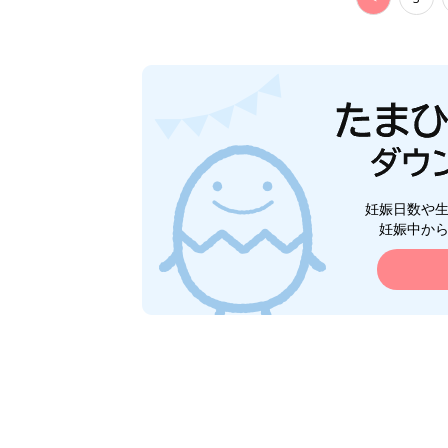
妊娠日数や
妊娠中か