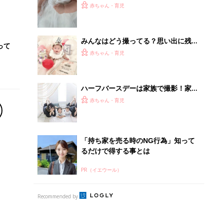
ースデーの衣装5選
赤ちゃん・育児
みんなはどう撮ってる？思い出に残る
って
ハーフバースデーフォト
赤ちゃん・育児
ハーフバースデーは家族で撮影！家族
写真を残そう
赤ちゃん・育児
「持ち家を売る時のNG行為」知って
るだけで得する事とは
PR（イエウール）
Recommended by