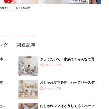
stagram
おすすめ記事
ング
関連記事
本
きょうだいで！家族で！みんなで写ろ
2才
うハーフバースデーフォト
赤ちゃん・育児
いっ
初め
おしゃれママ必見！ハーフバースデー
大特
はおうちスタジオで♪
赤ちゃん・育児
 お
ブル
たま
おしゃれママはどうしてる？ハーフバ