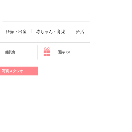
妊娠・出産
赤ちゃん・育児
妊活
離乳食
優待パス
写真スタジオ