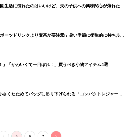
育園生活に慣れたのはいいけど、夫の子供への興味関心が薄れた気
91』
ポーツドリンクより麦茶が要注意!? 暑い季節に衛生的に持ち歩
】
！」「かわいくて一目ぼれ！」買うべき小物アイテム4選
に！小さくたためてバッグに吊り下げられる「コンパクトレジャーシ
4
5
6
7
>