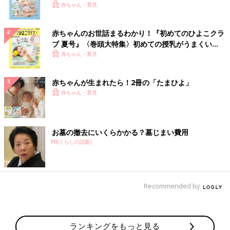
いっぱい！
赤ちゃん・育児
赤ちゃんのお世話まるわかり！『初めてのひよこクラ
ブ 夏号』〈巻頭大特集〉初めての授乳がうまくい
く！ おっぱい・ミルクの基本と夏のトラブル 解決テ
赤ちゃん・育児
ク
赤ちゃんが生まれたら！2冊の「たまひよ」
赤ちゃん・育児
お墓の撤去にいくらかかる？墓じまい費用
PR(くらしの話題)
Recommended by
ランキングをもっと見る