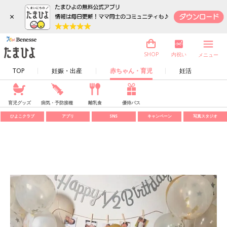
×
内祝い
SHOP
メニュー
TOP
妊娠・出産
赤ちゃん・育児
妊活
育児グッズ
病気・予防接種
離乳食
優待パス
ひよこクラブ
アプリ
SNS
キャンペーン
写真スタジオ